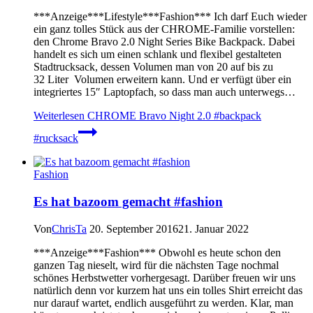
***Anzeige***Lifestyle***Fashion*** Ich darf Euch wieder
ein ganz tolles Stück aus der CHROME-Familie vorstellen:
den Chrome Bravo 2.0 Night Series Bike Backpack. Dabei
handelt es sich um einen schlank und flexibel gestalteten
Stadtrucksack, dessen Volumen man von 20 auf bis zu
32 Liter Volumen erweitern kann. Und er verfügt über ein
integriertes 15″ Laptopfach, so dass man auch unterwegs…
Weiterlesen
CHROME Bravo Night 2.0 #backpack
#rucksack
Fashion
Es hat bazoom gemacht #fashion
Von
ChrisTa
20. September 2016
21. Januar 2022
***Anzeige***Fashion*** Obwohl es heute schon den
ganzen Tag nieselt, wird für die nächsten Tage nochmal
schönes Herbstwetter vorhergesagt. Darüber freuen wir uns
natürlich denn vor kurzem hat uns ein tolles Shirt erreicht das
nur darauf wartet, endlich ausgeführt zu werden. Klar, man