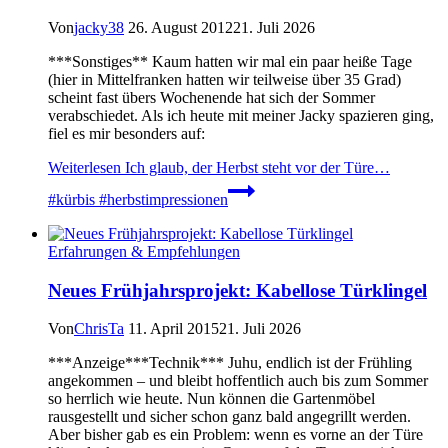
Von
jacky38
26. August 2012
21. Juli 2026
***Sonstiges** Kaum hatten wir mal ein paar heiße Tage
(hier in Mittelfranken hatten wir teilweise über 35 Grad)
scheint fast übers Wochenende hat sich der Sommer
verabschiedet. Als ich heute mit meiner Jacky spazieren ging,
fiel es mir besonders auf:
Weiterlesen
Ich glaub, der Herbst steht vor der Türe…
#kürbis #herbstimpressionen
Erfahrungen & Empfehlungen
Neues Frühjahrsprojekt: Kabellose Türklingel
Von
ChrisTa
11. April 2015
21. Juli 2026
***Anzeige***Technik*** Juhu, endlich ist der Frühling
angekommen – und bleibt hoffentlich auch bis zum Sommer
so herrlich wie heute. Nun können die Gartenmöbel
rausgestellt und sicher schon ganz bald angegrillt werden.
Aber bisher gab es ein Problem: wenn es vorne an der Türe