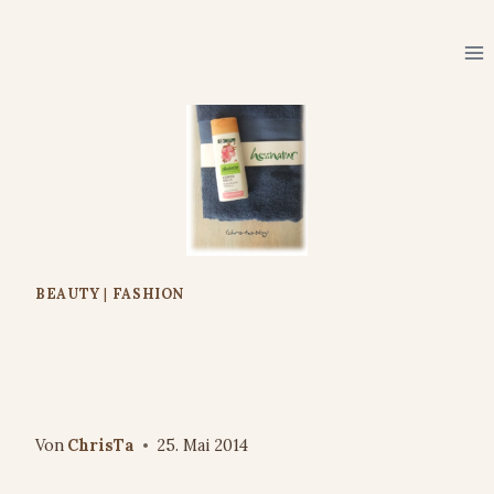
Zum
Inhalt
springen
BEAUTY
|
FASHION
hessnatur Produkttesterin für
die Aktion „Wohlfühl-Duo“
Von
ChrisTa
25. Mai 2014