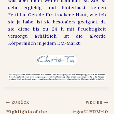
was aber nicht weiter schlimm ist. Sie ist
sehr ergiebig und hinterlässt keinen
Fettfilm. Gerade für trockene Haut, wie ich
sie ja habe, ist sie besonders geeignet, da
sie diese bis zu 24 h mit Feuchtigkeit
versorgt. Erhältlich ist die alverde
Körpermilch in jedem DM-Markt.
Beitragsnavigation
ZURÜCK
WEITER
Highlights of the
i-gotU HRM-10