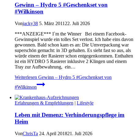
Gewinn – Hydro 5 #Geschenkset von
#Wilkinson
Von
jacky38
5. März 2011
22. Juli 2026
***ANZEIGE*** I`m the Winner Bei einem Facebook-
Gewinnspiel wurde ein tolles Set verlost. Ich habe eins davon
gewonnen. Bald schon kam es an: Die Umverpackung war
superschön gemacht: in 3D gehalten. Es sieht fast so aus, als
würde einem der Rasierer schon entgegenkommen. Enthalten
ist ein HYDRO 5 Rasierer inklusive 2 Klingen und einem
Tray zur Aufbewahrung, ein…
Weiterlesen
Gewinn – Hydro 5 #Geschenkset von
#Wilkinson
Erfahrungen & Empfehlungen
|
Lifestyle
Leben mit Demenz: Verhinderungspflege im
Heim
Von
ChrisTa
24. April 2018
21. Juli 2026