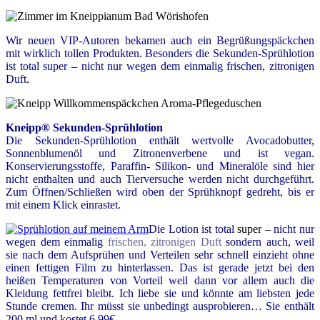
Wir neuen VIP-Autoren bekamen auch ein Begrüßungspäckchen
mit wirklich tollen Produkten. Besonders die Sekunden-Sprühlotion
ist total super – nicht nur wegen dem einmalig frischen, zitronigen
Duft.
Kneipp® Sekunden-Sprühlotion
Die Sekunden-Sprühlotion enthält wertvolle Avocadobutter,
Sonnenblumenöl und Zitronenverbene und ist vegan.
Konservierungsstoffe, Paraffin- Silikon- und Mineralöle sind hier
nicht enthalten und auch Tierversuche werden nicht durchgeführt.
Zum Öffnen/Schließen wird oben der Sprühknopf gedreht, bis er
mit einem Klick einrastet.
Die Lotion ist total
super –
nicht nur
wegen dem einmalig
frischen, zitronigen Duft
sondern auch, weil
sie nach dem Aufsprühen und Verteilen sehr schnell einzieht ohne
einen fettigen Film zu hinterlassen. Das ist gerade jetzt bei den
heißen Temperaturen von Vorteil weil dann vor allem auch die
Kleidung fettfrei bleibt.
Ich liebe sie und könnte am liebsten jede
Stunde cremen.
Ihr müsst sie unbedingt ausprobieren… Sie enthält
200 ml und kostet 6,99€.