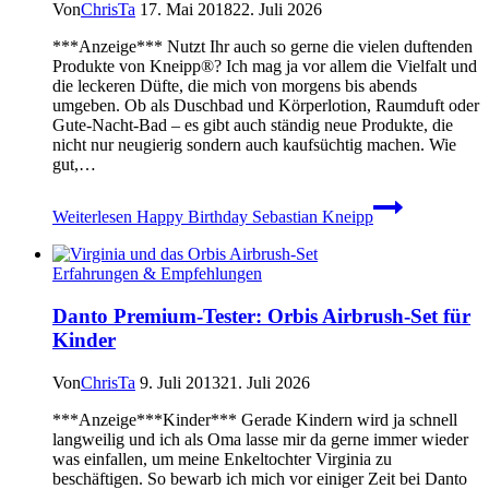
Von
ChrisTa
17. Mai 2018
22. Juli 2026
***Anzeige*** Nutzt Ihr auch so gerne die vielen duftenden
Produkte von Kneipp®? Ich mag ja vor allem die Vielfalt und
die leckeren Düfte, die mich von morgens bis abends
umgeben. Ob als Duschbad und Körperlotion, Raumduft oder
Gute-Nacht-Bad – es gibt auch ständig neue Produkte, die
nicht nur neugierig sondern auch kaufsüchtig machen. Wie
gut,…
Weiterlesen
Happy Birthday Sebastian Kneipp
Erfahrungen & Empfehlungen
Danto Premium-Tester: Orbis Airbrush-Set für
Kinder
Von
ChrisTa
9. Juli 2013
21. Juli 2026
***Anzeige***Kinder*** Gerade Kindern wird ja schnell
langweilig und ich als Oma lasse mir da gerne immer wieder
was einfallen, um meine Enkeltochter Virginia zu
beschäftigen. So bewarb ich mich vor einiger Zeit bei Danto