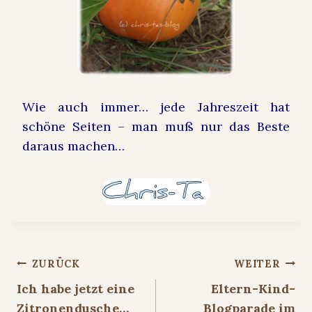
Wie auch immer… jede Jahreszeit hat
schöne Seiten – man muß nur das Beste
daraus machen…
Beitragsnavigation
ZURÜCK
WEITER
Ich habe jetzt eine
Eltern-Kind-
Zitronendusche…
Blogparade im