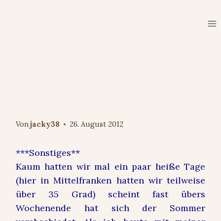
Zum
Inhalt
springen
ERFAHRUNGEN & EMPFEHLUNGEN
Ich glaub, der Herbst steht vor
der Türe… #kürbis
#herbstimpressionen
Von
jacky38
26. August 2012
***Sonstiges**
Kaum hatten wir mal ein paar heiße Tage
(hier in Mittelfranken hatten wir teilweise
über 35 Grad) scheint fast übers
Wochenende hat sich der Sommer