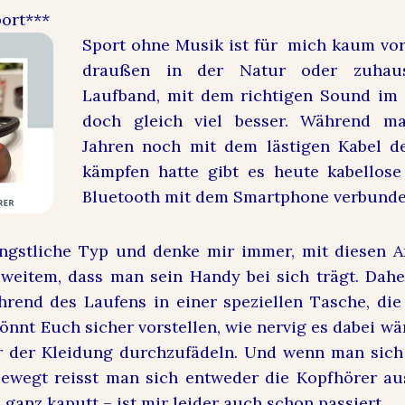
ort***
Sport ohne Musik ist für mich kaum vor
draußen in der Natur oder zuha
Laufband, mit dem richtigen Sound im 
doch gleich viel besser. Während m
Jahren noch mit dem lästigen Kabel d
kämpfen hatte gibt es heute kabellose
Bluetooth mit dem Smartphone verbunde
ängstliche Typ und denke mir immer, mit diesen 
weitem, dass man sein Handy bei sich trägt. Dahe
rend des Laufens in einer speziellen Tasche, di
 könnt Euch sicher vorstellen, wie nervig es dabei wä
r der Kleidung durchzufädeln. Und wenn man sich
 bewegt reisst man sich entweder die Kopfhörer a
 ganz kaputt – ist mir leider auch schon passiert…