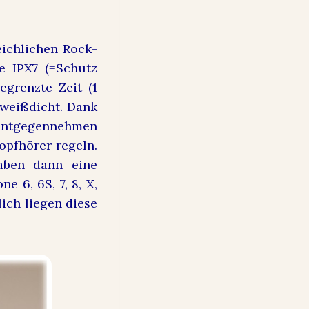
ichlichen Rock-
e IPX7 (=Schutz
grenzte Zeit (1
hweißdicht. Dank
entgegennehmen
opfhörer regeln.
aben dann eine
e 6, 6S, 7, 8, X,
ich liegen diese