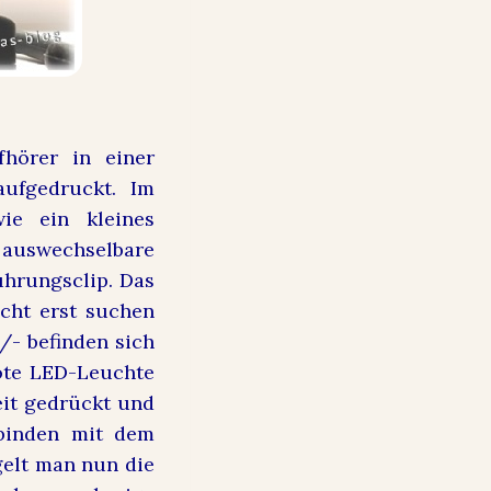
hörer in einer
aufgedruckt. Im
ie ein kleines
 auswechselbare
ührungsclip. Das
icht erst suchen
/- befinden sich
ote LED-Leuchte
eit gedrückt und
rbinden mit dem
gelt man nun die