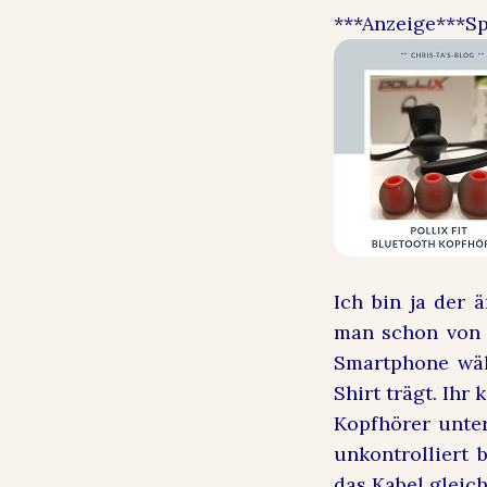
***Anzeige***Sp
Ich bin ja der 
man schon von 
Smartphone wäh
Shirt trägt. Ihr
Kopfhörer unte
unkontrolliert
das Kabel gleich