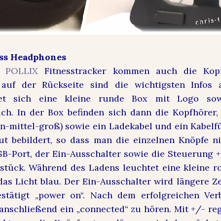
ss Headphones
e
POLLIX
Fitnesstracker kommen auch die Kopf
 auf der Rückseite sind die wichtigsten Infos 
det sich eine kleine runde Box mit Logo sow
ch. In der Box befinden sich dann die Kopfhörer,
in-mittel-groß) sowie ein Ladekabel und ein Kabelf
t bebildert, so dass man die einzelnen Knöpfe n
-Port, der Ein-Ausschalter sowie die Steuerung +
stück. Während des Ladens leuchtet eine kleine r
 das Licht blau. Der Ein-Ausschalter wird längere Z
stätigt „power on“. Nach dem erfolgreichen Ve
anschließend ein „connected“ zu hören. Mit +/- re