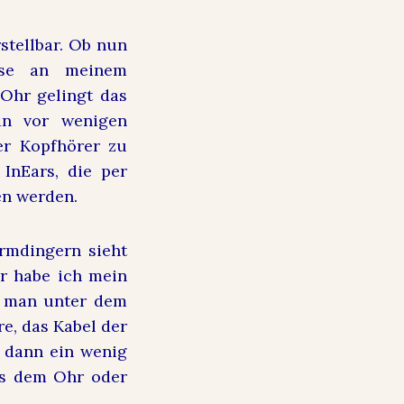
stellbar. Ob nun
use an meinem
Ohr gelingt das
an vor wenigen
er Kopfhörer zu
 InEars, die per
n werden.
Armdingern sieht
r habe ich mein
e man unter dem
re, das Kabel der
 dann ein wenig
us dem Ohr oder