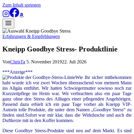
Zum Inhalt springen
Erfahrungen & Empfehlungen
Kneipp Goodbye Stress- Produktlinie
Von
ChrisTa
5. November 2019
22. Juli 2026
***Anzeige***
Wie Ihr sicher mitbekommen
habt wurde ich vor zwei Wochen überraschend von meinem Mann
ins Allgäu entführt. Wir hatten Schwiegermutter sowieso noch zur
Kurzzeitpflege im Heim war. Wir verbrachten also ein paar Tage
ganz ohne den Stress des Alltages einer pflegenden Angehörigen.
Passend dazu erhielt ich ein paar Tage vorher als Kneipp VIP-
Autorin tolle Produkte, die unter dem Namen „Goodbye Stress“ zu
finden sind.Sofort war mir klar, dass die Wirkdusche und auch die
Duftkerze mit in den Koffer kommen.
Diese Goodbye Stress-Produkte sind neu auf dem Markt. Es sind