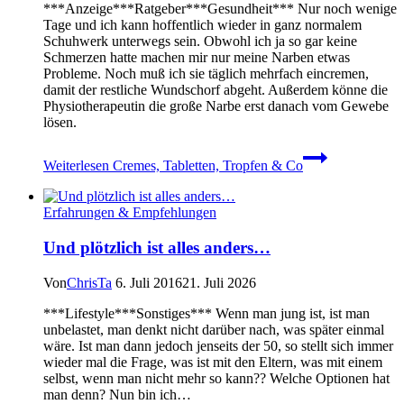
***Anzeige***Ratgeber***Gesundheit*** Nur noch wenige
Tage und ich kann hoffentlich wieder in ganz normalem
Schuhwerk unterwegs sein. Obwohl ich ja so gar keine
Schmerzen hatte machen mir nur meine Narben etwas
Probleme. Noch muß ich sie täglich mehrfach eincremen,
damit der restliche Wundschorf abgeht. Außerdem könne die
Physiotherapeutin die große Narbe erst danach vom Gewebe
lösen.
Weiterlesen
Cremes, Tabletten, Tropfen & Co
Erfahrungen & Empfehlungen
Und plötzlich ist alles anders…
Von
ChrisTa
6. Juli 2016
21. Juli 2026
***Lifestyle***Sonstiges*** Wenn man jung ist, ist man
unbelastet, man denkt nicht darüber nach, was später einmal
wäre. Ist man dann jedoch jenseits der 50, so stellt sich immer
wieder mal die Frage, was ist mit den Eltern, was mit einem
selbst, wenn man nicht mehr so kann?? Welche Optionen hat
man denn? Nun bin ich…