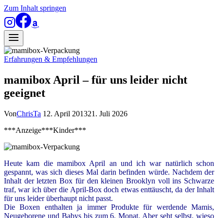
Zum Inhalt springen
Erfahrungen & Empfehlungen
mamibox April – für uns leider nicht
geeignet
Von
ChrisTa
12. April 2013
21. Juli 2026
***Anzeige***Kinder***
Heute kam die mamibox April an und ich war natürlich schon
gespannt, was sich dieses Mal darin befinden würde. Nachdem der
Inhalt der letzten Box für den kleinen Brooklyn voll ins Schwarze
traf, war ich über die April-Box doch etwas enttäuscht, da der Inhalt
für uns leider überhaupt nicht passt.
Die Boxen enthalten ja immer Produkte für werdende Mamis,
Neugeborene und Babys bis zum 6. Monat. Aber seht selbst, wieso