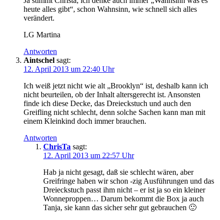
Ja stimmt Christa, ich denke auch immer „Wahnsinn was es
heute alles gibt“, schon Wahnsinn, wie schnell sich alles
verändert.
LG Martina
Antworten
Aintschel
sagt:
12. April 2013 um 22:40 Uhr
Ich weiß jetzt nicht wie alt „Brooklyn“ ist, deshalb kann ich
nicht beurteilen, ob der Inhalt altersgerecht ist. Ansonsten
finde ich diese Decke, das Dreieckstuch und auch den
Greifling nicht schlecht, denn solche Sachen kann man mit
einem Kleinkind doch immer brauchen.
Antworten
ChrisTa
sagt:
12. April 2013 um 22:57 Uhr
Hab ja nicht gesagt, daß sie schlecht wären, aber
Greifringe haben wir schon -zig Ausführungen und das
Dreieckstuch passt ihm nicht – er ist ja so ein kleiner
Wonneproppen… Darum bekommt die Box ja auch
Tanja, sie kann das sicher sehr gut gebrauchen 🙂