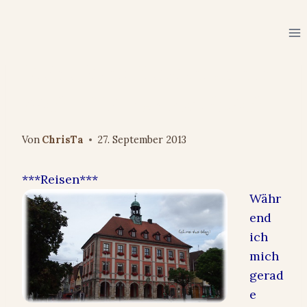
Zum
Inhalt
springen
ERFAHRUNGEN & EMPFEHLUNGEN
Meine Stadt: Neustadt an der
Aisch – Teil 1 #neustadtaisch
Von
ChrisTa
27. September 2013
***Reisen***
Währ
end
ich
mich
gerad
e