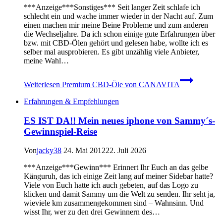
***Anzeige***Sonstiges*** Seit langer Zeit schlafe ich
schlecht ein und wache immer wieder in der Nacht auf. Zum
einen machen mir meine Beine Probleme und zum anderen
die Wechseljahre. Da ich schon einige gute Erfahrungen über
bzw. mit CBD-Ölen gehört und gelesen habe, wollte ich es
selber mal ausprobieren. Es gibt unzählig viele Anbieter,
meine Wahl…
Weiterlesen
Premium CBD-Öle von CANAVITA
Erfahrungen & Empfehlungen
ES IST DA!! Mein neues iphone von Sammy´s-
Gewinnspiel-Reise
Von
jacky38
24. Mai 2012
22. Juli 2026
***Anzeige***Gewinn*** Erinnert Ihr Euch an das gelbe
Känguruh, das ich einige Zeit lang auf meiner Sidebar hatte?
Viele von Euch hatte ich auch gebeten, auf das Logo zu
klicken und damit Sammy um die Welt zu senden. Ihr seht ja,
wieviele km zusammengekommen sind – Wahnsinn. Und
wisst Ihr, wer zu den drei Gewinnern des…