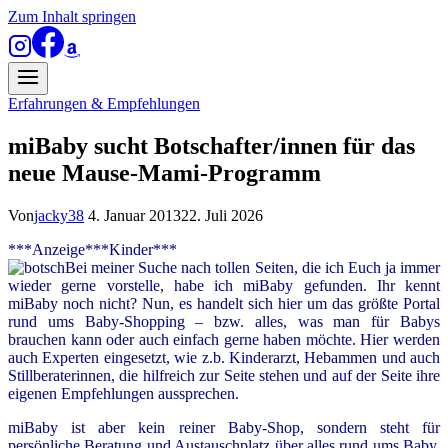
Zum Inhalt springen
Erfahrungen & Empfehlungen
miBaby sucht Botschafter/innen für das
neue Mause-Mami-Programm
Von
jacky38
4. Januar 2013
22. Juli 2026
***Anzeige***Kinder***
Bei meiner Suche nach tollen Seiten, die ich Euch ja immer
wieder gerne vorstelle, habe ich miBaby gefunden. Ihr kennt
miBaby noch nicht? Nun, es handelt sich hier um das größte Portal
rund ums Baby-Shopping – bzw. alles, was man für Babys
brauchen kann oder auch einfach gerne haben möchte. Hier werden
auch Experten eingesetzt, wie z.b. Kinderarzt, Hebammen und auch
Stillberaterinnen, die hilfreich zur Seite stehen und auf der Seite ihre
eigenen Empfehlungen aussprechen.
miBaby ist aber kein reiner Baby-Shop, sondern steht für
persönliche Beratung und Austauschplatz über alles rund ums Baby.