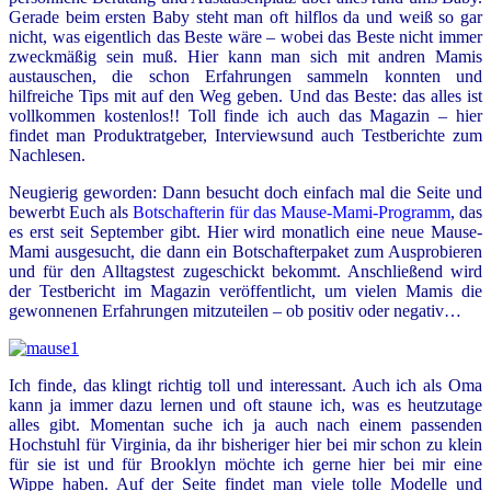
Gerade beim ersten Baby steht man oft hilflos da und weiß so gar
nicht, was eigentlich das Beste wäre – wobei das Beste nicht immer
zweckmäßig sein muß. Hier kann man sich mit andren Mamis
austauschen, die schon Erfahrungen sammeln konnten und
hilfreiche Tips mit auf den Weg geben. Und das Beste: das alles ist
vollkommen kostenlos!! Toll finde ich auch das Magazin – hier
findet man Produktratgeber, Interviewsund auch Testberichte zum
Nachlesen.
Neugierig geworden: Dann besucht doch einfach mal die Seite und
bewerbt Euch als
Botschafterin für das Mause-Mami-Programm
, das
es erst seit September gibt. Hier wird monatlich eine neue Mause-
Mami ausgesucht, die dann ein Botschafterpaket zum Ausprobieren
und für den Alltagstest zugeschickt bekommt. Anschließend wird
der Testbericht im Magazin veröffentlicht, um vielen Mamis die
gewonnenen Erfahrungen mitzuteilen – ob positiv oder negativ…
Ich finde, das klingt richtig toll und interessant. Auch ich als Oma
kann ja immer dazu lernen und oft staune ich, was es heutzutage
alles gibt. Momentan suche ich ja auch nach einem passenden
Hochstuhl für Virginia, da ihr bisheriger hier bei mir schon zu klein
für sie ist und für Brooklyn möchte ich gerne hier bei mir eine
Wippe haben. Auf der Seite findet man viele tolle Modelle und