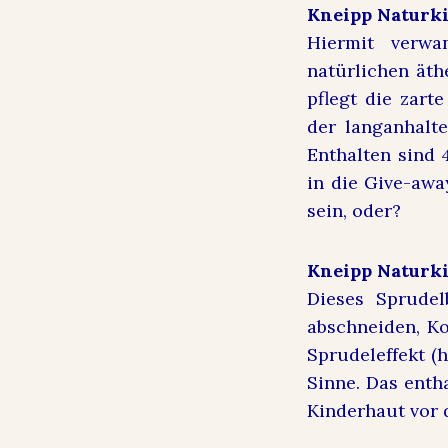
Kneipp Naturk
Hiermit verwa
natürlichen ät
pflegt die zart
der langanhalt
Enthalten sind 
in die Give-aw
sein, oder?
Kneipp Naturki
Dieses Sprudel
abschneiden, K
Sprudeleffekt (
Sinne. Das entha
Kinderhaut vor 