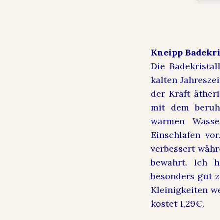
Kneipp Badekri
Die Badekrista
kalten Jahresze
der Kraft äther
mit dem beruh
warmen Wasser
Einschlafen vo
verbessert währ
bewahrt. Ich 
besonders gut 
Kleinigkeiten 
kostet 1,29€.