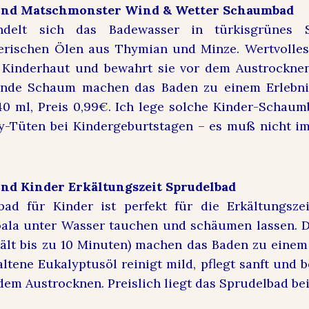
ind Matschmonster Wind & Wetter Schaumbad
ndelt sich das Badewasser in türkisgrünes
herischen Ölen aus Thymian und Minze. Wertvoll
e Kinderhaut und bewahrt sie vor dem Austrockne
ende Schaum machen das Baden zu einem Erlebnis
40 ml, Preis 0,99€. Ich lege solche Kinder-Schau
ay-Tüten bei Kindergeburtstagen – es muß nicht 
nd Kinder Erkältungszeit Sprudelbad
bad für Kinder ist perfekt für die Erkältungszei
oala unter Wasser tauchen und schäumen lassen. D
hält bis zu 10 Minuten) machen das Baden zu einem 
ltene Eukalyptusöl reinigt mild, pflegt sanft und 
dem Austrocknen. Preislich liegt das Sprudelbad bei