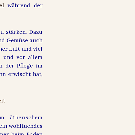
el
während der
zu stärken. Dazu
und Gemüse auch
er Luft und viel
n und vor allem
in der Pflege im
n erwischt hat,
em ätherischem
 ein wohltuendes
rper beim Baden