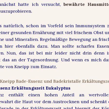
Zunächst hatte ich versucht,
bewährte Hausmitt
auszuprobieren.
s natürlich, schon im Vorfeld sein Immunsystem 
einer gesunden Ernährung mit viel frischem Obst 
ne und Mineralien. Regelmäßige Bewegung an frisch
n hier ebenfalls dazu. Man sollte scharfes Esse
n. Nun, das ist bei mir leider nicht drin denn 
t das an der Tagesordnung. Und wenn es mich dan
e von Kneipp zum Einsatz.
senz Erkältungszeit Eukalyptus
nz enthält einen hohen Anteil an wertvoll
ewahrt die Haut vor dem Austrocknen und schenkt
Gerade in der Erkältungszeit wird hiermit der Kö