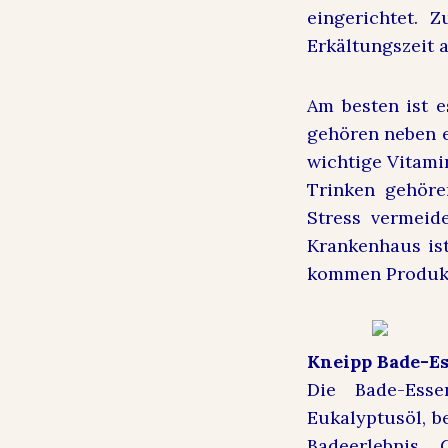
eingerichtet. 
Erkältungszeit 
Am besten ist e
gehören neben 
wichtige Vitami
Trinken gehöre
Stress vermeide
Krankenhaus is
kommen Produkt
Kneipp Bade-Es
Die Bade-Esse
Eukalyptusöl, b
Badeerlebnis. 