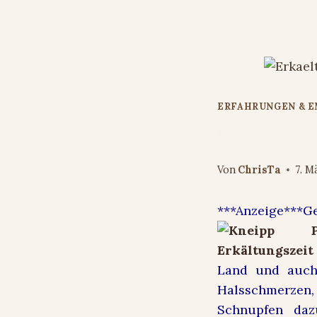
Zum
Inhalt
springen
ERFAHRUNGEN & 
Mit Kneipp
Von
ChrisTa
7. M
***Anzeige***G
Land und auch
Halsschmerzen,
Schnupfen daz