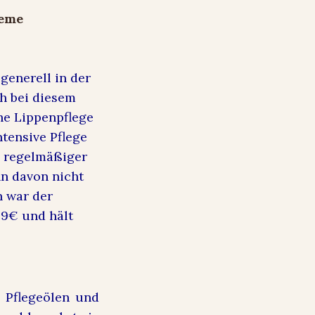
generell in der
ch bei diesem
he Lippenpflege
ntensive Pflege
i regelmäßiger
n davon nicht
n war der
99€ und hält
 Pflegeölen und