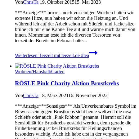
Von
ChrisTa
19. Oktober 2015
15. Mai 2023
***Anzeige*** brrrrr – noch vor einigen Wochen hatten wir
extreme Hitze, nun haben wir schon die Heizung an. Und
während ich auf der Arbeit schon mit Stiefeln und Jacke sitze
brühe ich mir eine Kanne Tee auf und wärme mich damit von
innen. Momentan teste ich die diversen Teesorten von
teezeit.de. Bereits im Februar hatte…
Weiterlesen
Teezeit mit teezeit.de #tea
Wohnen/Haushalt/Garten
RÖSLE Pink Charity Aktion Brustkrebs
Von
ChrisTa
18. März 2021
16. November 2022
***Anzeige***Sonstiges*** Als Unverkennbares Symbol im
Bewusstsein gegen Brustkrebs steht heute weltweit die rosa
Schleife oder auch „Pink Ribbon“ genannt. Hiermit soll die
Sensibilität für Brustkrebs gestärkt werden, denn gerade die
Früherkennung ist bei Brustkrebs für Heilungschancen
besonders wichtig. Auch ich habe erst in der vergangenen