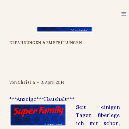
Zum
Inhalt
springen
ERFAHRUNGEN & EMPFEHLUNGEN
personalisierte Fotodecke von
Fotodeckeblanket.de
Von
ChrisTa
3. April 2014
***Anzeige***Haushalt***
Seit einigen
Tagen überlege
ich mir schon,