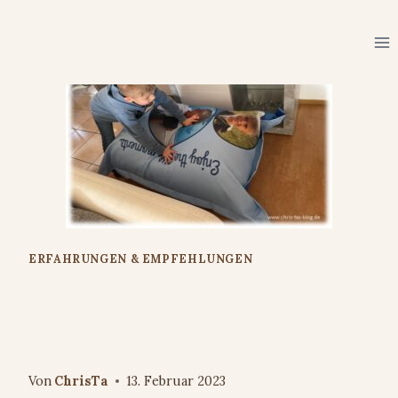
Zum
Inhalt
springen
ERFAHRUNGEN & EMPFEHLUNGEN
Sitzsack mit Foto von
lieblingsfoto.de
Von
ChrisTa
13. Februar 2023