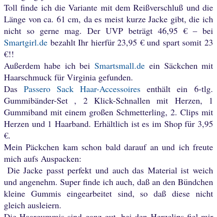
Toll finde ich die Variante mit dem Reißverschluß und die
Länge von ca. 61 cm, da es meist kurze Jacke gibt, die ich
nicht so gerne mag. Der UVP beträgt 46,95 € – bei
Smartgirl.de
bezahlt Ihr hierfür 23,95 € und spart somit 23
€!!
Außerdem habe ich bei
Smartsmall.de
ein Säckchen mit
Haarschmuck für Virginia gefunden.
Das
Passero Sac
k Haar-Accessoires
enthält ein 6-tlg.
Gummibänder-Set , 2 Klick-Schnallen mit Herzen, 1
Gummiband mit einem großen Schmetterling, 2. Clips mit
Herzen und 1 Haarband. Erhältlich ist es im Shop für 3,95
€.
Mein Päckchen kam schon bald darauf an und ich freute
mich aufs Auspacken:
Die Jacke passt perfekt und auch das Material ist weich
und angenehm. Super finde ich auch, daß an den Bündchen
kleine Gummis eingearbeitet sind, so daß diese nicht
gleich ausleiern.
Die Haargummis sind ganz gut, bei den Herzclips fiel mir