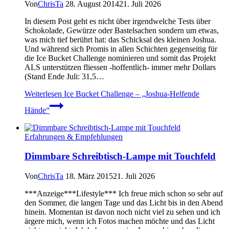
Von
ChrisTa
28. August 2014
21. Juli 2026
In diesem Post geht es nicht über irgendwelche Tests über
Schokolade, Gewürze oder Bastelsachen sondern um etwas,
was mich tief berührt hat: das Schicksal des kleinen Joshua.
Und während sich Promis in allen Schichten gegenseitig für
die Ice Bucket Challenge nominieren und somit das Projekt
ALS unterstützen fliessen -hoffentlich- immer mehr Dollars
(Stand Ende Juli: 31,5…
Weiterlesen
Ice Bucket Challenge – „Joshua-Helfende
Hände“
Erfahrungen & Empfehlungen
Dimmbare Schreibtisch-Lampe mit Touchfeld
Von
ChrisTa
18. März 2015
21. Juli 2026
***Anzeige***Lifestyle*** Ich freue mich schon so sehr auf
den Sommer, die langen Tage und das Licht bis in den Abend
hinein. Momentan ist davon noch nicht viel zu sehen und ich
ärgere mich, wenn ich Fotos machen möchte und das Licht