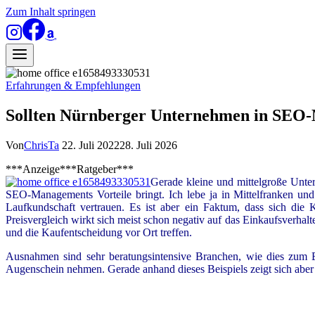
Zum Inhalt springen
Erfahrungen & Empfehlungen
Sollten Nürnberger Unternehmen in SEO
Von
ChrisTa
22. Juli 2022
28. Juli 2026
***Anzeige***Ratgeber***
Gerade kleine und mittelgroße Unte
SEO-Managements Vorteile bringt. Ich lebe ja in Mittelfranken und
Laufkundschaft vertrauen. Es ist aber ein Faktum, dass sich di
Preisvergleich wirkt sich meist schon negativ auf das Einkaufsverhal
und die Kaufentscheidung vor Ort treffen.
Ausnahmen sind sehr beratungsintensive Branchen, wie dies zum 
Augenschein nehmen. Gerade anhand dieses Beispiels zeigt sich ab