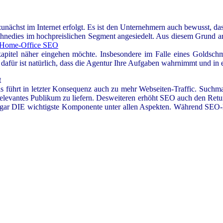
unächst im Internet erfolgt. Es ist den Unternehmern auch bewusst, d
ohnedies im hochpreislichen Segment angesiedelt. Aus diesem Grund arb
rkapitel näher eingehen möchte. Insbesondere im Falle eines Goldsc
 dafür ist natürlich, dass die Agentur Ihre Aufgaben wahrnimmt und i
t
s führt in letzter Konsequenz auch zu mehr Webseiten-Traffic. Suchmas
 relevantes Publikum zu liefern. Desweiteren erhöht SEO auch den Retur
gar DIE wichtigste Komponente unter allen Aspekten. Während SEO-Erge