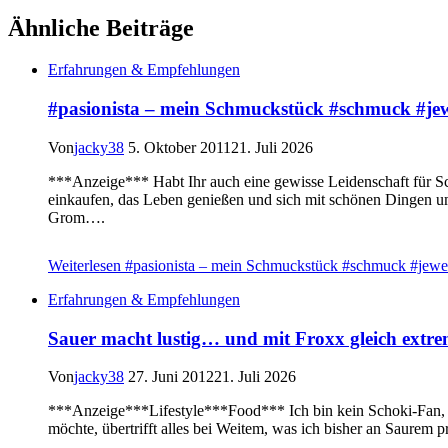
Ähnliche Beiträge
Erfahrungen & Empfehlungen
#pasionista – mein Schmuckstück #schmuck #je
Von
jacky38
5. Oktober 2011
21. Juli 2026
***Anzeige*** Habt Ihr auch eine gewisse Leidenschaft für Sc
einkaufen, das Leben genießen und sich mit schönen Dingen u
Grom….
Weiterlesen
#pasionista – mein Schmuckstück #schmuck #jewe
Erfahrungen & Empfehlungen
Sauer macht lustig… und mit Froxx gleich extr
Von
jacky38
27. Juni 2012
21. Juli 2026
***Anzeige***Lifestyle***Food*** Ich bin kein Schoki-Fan, i
möchte, übertrifft alles bei Weitem, was ich bisher an Saurem p