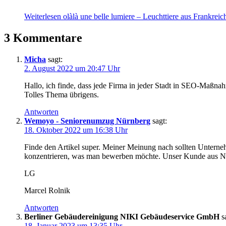
Weiterlesen
olàlà une belle lumiere – Leuchttiere aus Frankreic
3 Kommentare
Micha
sagt:
2. August 2022 um 20:47 Uhr
Hallo, ich finde, dass jede Firma in jeder Stadt in SEO-Maßnah
Tolles Thema übrigens.
Antworten
Wemoyo - Seniorenumzug Nürnberg
sagt:
18. Oktober 2022 um 16:38 Uhr
Finde den Artikel super. Meiner Meinung nach sollten Unterne
konzentrieren, was man bewerben möchte. Unser Kunde aus Nür
LG
Marcel Rolnik
Antworten
Berliner Gebäudereinigung NIKI Gebäudeservice GmbH
s
18. Januar 2023 um 13:35 Uhr