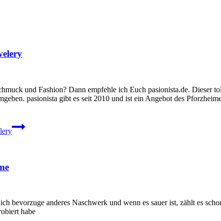
welery
hmuck und Fashion? Dann empfehle ich Euch pasionista.de. Dieser toll
mgeben. pasionista gibt es seit 2010 und ist ein Angebot des Pforz
lery
eme
ch bevorzuge anderes Naschwerk und wenn es sauer ist, zählt es scho
robiert habe