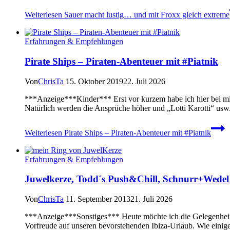
Weiterlesen
Sauer macht lustig… und mit Froxx gleich extreme
Erfahrungen & Empfehlungen
Pirate Ships – Piraten-Abenteuer mit #Piatnik
Von
ChrisTa
15. Oktober 2019
22. Juli 2026
***Anzeige***Kinder*** Erst vor kurzem habe ich hier bei mir
Natürlich werden die Ansprüche höher und „Lotti Karotti“ usw
Weiterlesen
Pirate Ships – Piraten-Abenteuer mit #Piatnik
Erfahrungen & Empfehlungen
Juwelkerze, Todd´s Push&Chill, Schnurr+Wedel
Von
ChrisTa
11. September 2013
21. Juli 2026
***Anzeige***Sonstiges*** Heute möchte ich die Gelegenheit nu
Vorfreude auf unseren bevorstehenden Ibiza-Urlaub. Wie eini