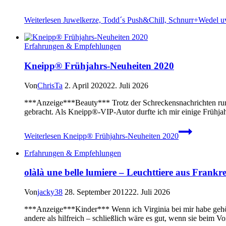
Weiterlesen
Juwelkerze, Todd´s Push&Chill, Schnurr+Wedel u
Erfahrungen & Empfehlungen
Kneipp® Frühjahrs-Neuheiten 2020
Von
ChrisTa
2. April 2020
22. Juli 2026
***Anzeige***Beauty*** Trotz der Schreckensnachrichten rund
gebracht. Als Kneipp®-VIP-Autor durfte ich mir einige Frühja
Weiterlesen
Kneipp® Frühjahrs-Neuheiten 2020
Erfahrungen & Empfehlungen
olàlà une belle lumiere – Leuchttiere aus Frankre
Von
jacky38
28. September 2012
22. Juli 2026
***Anzeige***Kinder*** Wenn ich Virginia bei mir habe gehört
andere als hilfreich – schließlich wäre es gut, wenn sie beim 