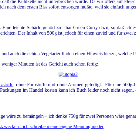
daß die Kühlkette nicht unterbrochen wurde. Da wir öfters auf Fleisch
ich nach dem ersten Biss sofort entsorgen mußte, weil sie einfach ung
. Eine leichte Schärfe gehört zu Thai Green Curry dazu, so daß ich e
chten. Der Inhalt von 500g ist jedoch für einen zuviel und für zwei z
ich und auch die echten Vegetarier finden einen Hinweis hierzu, welche 
b weniger Minuten ist das Gericht auch schon fertig:
zstoffe,
ohne Farbstoffe und ohne Aromen gefertigt. Für eine 500g-
ckungen im Handel kosten kann ich Euch leider noch nicht sagen, da
 Menge wäre zu bemängeln – ich denke 750g für zwei Personen wäre genau