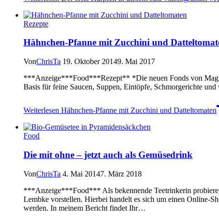
Rezepte
Hähnchen-Pfanne mit Zucchini und Datteltomat
Von
ChrisTa
19. Oktober 2014
9. Mai 2017
***Anzeige***Food***Rezept** *Die neuen Fonds von Maggi hatt
Basis für feine Saucen, Suppen, Eintöpfe, Schmorgerichte und v
Weiterlesen
Hähnchen-Pfanne mit Zucchini und Datteltomaten
Food
Die mit ohne – jetzt auch als Gemüsedrink
Von
ChrisTa
4. Mai 2014
7. März 2018
***Anzeige***Food*** Als bekennende Teetrinkerin probiere ic
Lembke vorstellen. Hierbei handelt es sich um einen Online-S
werden. In meinem Bericht findet Ihr…