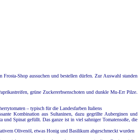
im Frosta-Shop aussuchen und bestellen dürfen. Zur Auswahl standen
Paprikastreifen, grüne Zuckererbsenschoten und dunkle Mu-Err Pilze.
herrytomaten – typisch für die Landesfarben Italiens
ressante Kombination aus Sultaninen, dazu gegrillte Auberginen und
ta und Spinat gefüllt. Das ganze ist in viel sahniger Tomatensoße, die
t nativem Olivenöl, etwas Honig und Basilikum abgeschmeckt wurden