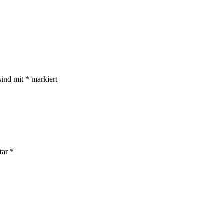
sind mit
*
markiert
tar
*