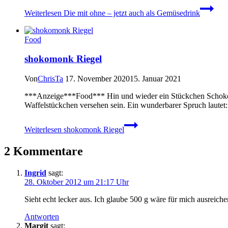
Weiterlesen
Die mit ohne – jetzt auch als Gemüsedrink
Food
shokomonk Riegel
Von
ChrisTa
17. November 2020
15. Januar 2021
***Anzeige***Food*** Hin und wieder ein Stückchen Schokolad
Waffelstückchen versehen sein. Ein wunderbarer Spruch laute
Weiterlesen
shokomonk Riegel
2 Kommentare
Ingrid
sagt:
28. Oktober 2012 um 21:17 Uhr
Sieht echt lecker aus. Ich glaube 500 g wäre für mich ausreich
Antworten
Margit
sagt: