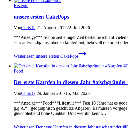
Rezepte
unsere ersten CakePops
Von
ChrisTa
21. August 2015
22. Juli 2026
***Anzeige*** Schon seit einiger Zeit bestaune ich auf vielen
sehr aufwendig aus, aber so kunterbunt, liebevoll dekoriert oder
Weiterlesen
unsere ersten CakePops
Food
Der erste Karpfen in diesem Jahr #aischgründer
Von
ChrisTa
29. Januar 2017
15. Mai 2023
***Anzeige***Food***Lifestyle*** Fast 10 Jahre hat es gedauer
g.g.A.“ (geographisch geschütze Angabe). Es müssen vorgegeb
gleichbleibend hohe Qualität. Und wer ihn kennt…
Weiterlesen
Der erste Karpfen in diesem Jahr #aischgründer #