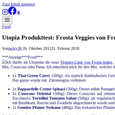
Zum Inhalt springen
Food
Utopia Produkttest: Frosta Veggies von Fr
Von
jacky38
26. Oktober 2012
21. Februar 2018
***Anzeige***Food***
Ich durfte als Utopistin die neue
Veggies-Linie von Frosta testen
.
Mix, Couscous oder Pasta. Ich entschied mich für den Mix, welcher fo
1x
Thai Green Curry
(500g): Als typisch thailändisches Ger
Das ganze wurde mit Zitronengras verfeinert
1x
Pappardelle Creme Spinaci
(500g): Dieses milde Pastageri
1x
Couscous Oriental
(500g): Dieses Couscous auf oriental
Zucchini
1x
Tortellini Tomaten-Sahne
(500g): als vegetarisch
mit Basilikum, Rucola und Zwiebeln abgeschmeckt wurde und 
1x
Gemüse Pfanne Tos
kana
(480g): Das toskanisches Pfanne