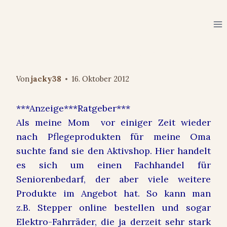
Zum
Inhalt
springen
ERFAHRUNGEN & EMPFEHLUNGEN
Auch im Alter aktiv bleiben
Von
jacky38
16. Oktober 2012
***Anzeige***Ratgeber***
Als meine Mom vor einiger Zeit wieder
nach Pflegeprodukten für meine Oma
suchte fand sie den Aktivshop. Hier handelt
es sich um einen Fachhandel für
Seniorenbedarf, der aber viele weitere
Produkte im Angebot hat. So kann man
z.B.
Stepper online bestellen
und sogar
Elektro-Fahrräder, die ja derzeit sehr stark