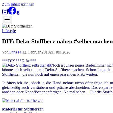
Zum Inhalt springen
Lifestyle
DIY: Deko-Stoffherz nähen #selbermachen
Von
ChrisTa
12. Februar 2018
21. Juli 2026
***DIY***Deko***
Noch ist unser neues Badezimmer nicht
könnte mich selbst an ein Deko-Stoffherz machen. Schon lange hat
Stoffherzen, die nun noch auf einen passenden Platz warten.
Je öfters ich sie jedoch in die Hand nehme umso öfter frage ich m
gleichzeitig auch versäubern und präzise abschneiden. Das erspart
annähen oder Knopflöcher anfertigen. Na mal sehen… Für die Stoffhe
Material für Stoffherzen