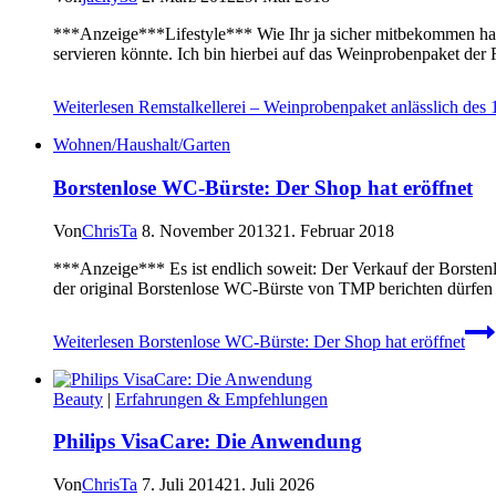
***Anzeige***Lifestyle*** Wie Ihr ja sicher mitbekommen habt
servieren könnte. Ich bin hierbei auf das Weinprobenpaket d
Weiterlesen
Remstalkellerei – Weinprobenpaket anlässlich des
Wohnen/Haushalt/Garten
Borstenlose WC-Bürste: Der Shop hat eröffnet
Von
ChrisTa
8. November 2013
21. Februar 2018
***Anzeige*** Es ist endlich soweit: Der Verkauf der Borstenl
der original Borstenlose WC-Bürste von TMP berichten dürfen 
Weiterlesen
Borstenlose WC-Bürste: Der Shop hat eröffnet
Beauty
|
Erfahrungen & Empfehlungen
Philips VisaCare: Die Anwendung
Von
ChrisTa
7. Juli 2014
21. Juli 2026