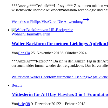
***Anzeige***Technik***Lifestyle*** Zusammen mit den weite
wissenswerte über die Mikrodermabrasion-Technologie und das 
Weiterlesen
Philips VisaCare: Die Anwendung
Wohnen/Haushalt/Garten
Walter Backform für meinen Lieblings-Apfelkuc
Von
ChrisTa
25. November 2013
6. Oktober 2024
***Anzeige***Rezept*** Da ich ja den ganzen Tag in der Arbei
der auch leider immer wieder der Teig anklebte. Das ist vor a
Weiterlesen
Walter Backform für meinen Lieblings-Apfelkuch
Beauty
Mittesterin für All Day Flawless 3 in 1 Foundat
Von
jacky38
9. Dezember 2012
21. Februar 2018