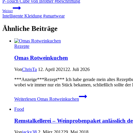
P-Touch Cube von Brother #beschriftung
Weiter
Intelligente Kleidung #smartwear
Ähnliche Beiträge
Rezepte
Omas Rotweinkuchen
Von
ChrisTa
12. April 2021
22. Juli 2026
***Anzeige***Rezept*** Ich habe gerade mein altes Rezeptbuc
wobei wir immer nur ein Stück bekamen, schließlich sollte de
Weiterlesen
Omas Rotweinkuchen
Food
Remstalkellerei – Weinprobenpaket anlässlich d
Von
jacky38
2. März 2012
29. Mai 2018