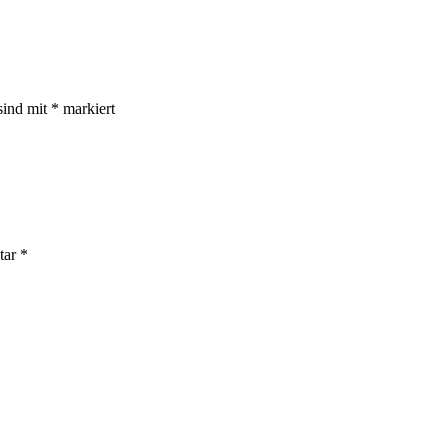
sind mit
*
markiert
tar
*