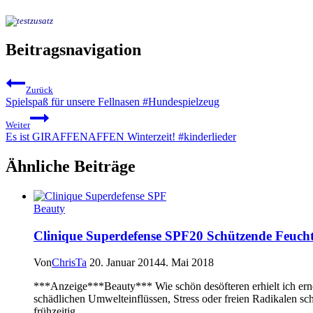
Beitragsnavigation
Zurück
Spielspaß für unsere Fellnasen #Hundespielzeug
Weiter
Es ist GIRAFFENAFFEN Winterzeit! #kinderlieder
Ähnliche Beiträge
Beauty
Clinique Superdefense SPF20 Schützende Feuchtig
Von
ChrisTa
20. Januar 2014
4. Mai 2018
***Anzeige***Beauty*** Wie schön desöfteren erhielt ich erneu
schädlichen Umwelteinflüssen, Stress oder freien Radikalen schü
frühzeitig…