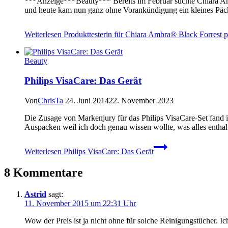
***Anzeige***Beauty*** Bereits im Februar suchte Chiara Amb
und heute kam nun ganz ohne Vorankündigung ein kleines Päck
Weiterlesen
Produkttesterin für Chiara Ambra® Black Forrest 
Beauty
Philips VisaCare: Das Gerät
Von
ChrisTa
24. Juni 2014
22. November 2023
Die Zusage von Markenjury für das Philips VisaCare-Set fand ic
Auspacken weil ich doch genau wissen wollte, was alles entha
Weiterlesen
Philips VisaCare: Das Gerät
8 Kommentare
Astrid
sagt:
11. November 2015 um 22:31 Uhr
Wow der Preis ist ja nicht ohne für solche Reinigungstücher. I