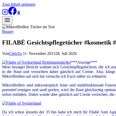
Zum Inhalt springen
Beauty
FILABÉ Gesichtspflegetücher #kosmetik #
Von
ChrisTa
11. November 2015
28. Juli 2026
***Anzeige***
Mein heutiger Bericht widmet sich Gesichtspflegetüchern, die ich n
in die Haut und verzichten dabei gänzlich auf Creme. Aha, kling
Mikrofibrillen auf sich hat versuche ich Euch näher zu erläutern:
Mikrofibrillen sind mikroskopisch feine und mulitfunktionale Fase
porentief reinigen und sanft peelen, wird die Haut gleichzeitig opti
sofort entfalten. Dabei wurde aber gänzlich auf Creme verzichtet, die
Da ich schon jenseits der 35 bin habe ich mich für Filabé Anti A