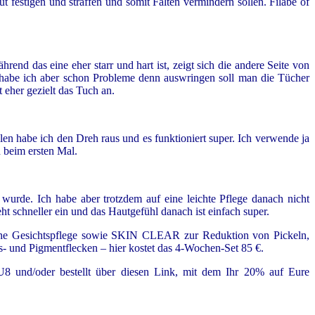
t festigen und straffen und somit Falten vermindern sollen. Filabé of
nd das eine eher starr und hart ist, zeigt sich die andere Seite von
habe ich aber schon Probleme denn auswringen soll man die Tücher
 eher gezielt das Tuch an.
en habe ich den Dreh raus und es funktioniert super. Ich verwende ja
 beim ersten Mal.
wurde. Ich habe aber trotzdem auf eine leichte Pflege danach nicht
t schneller ein und das Hautgefühl danach ist einfach super.
iche Gesichtspflege sowie SKIN CLEAR zur Reduktion von Pickeln,
- und Pigmentflecken – hier kostet das 4-Wochen-Set 85 €.
8 und/oder bestellt über diesen Link, mit dem Ihr 20% auf Eure