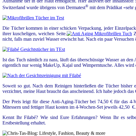
Aufnahme tief in der Haut ermöglicht. Hier aktiviert der Inhaltsstof
®
Switzerland wurde übrigens von Dermatest
mit dem Prädikat «sehr 
Die Tücher kommen in einer schicken Verpackung, jeder Einzelpack en
ihrer kuscheligen, weichen Seite.
Z
nicht, falls man zuviel Wasser erwischt hat. Nach ein paar Versuchen 
Ist das Tuch nämlich zu nass, läuft das überschüssige Wasser an den
eigentlich nur wenig MakeUp, Kajal und Wimperntusche. Alles wird
Soweit so gut. Nach dem Reinigen hinterließen die Tücher bisher e
verzichtet, meine Haut braucht das anscheinend. Ich habe jedoch das 
Der Preis leigt für diese Anti-Aging-Tücher bei 74,50 € für da
Mitessern und fettiger Haut kosten im 4-Wochen-Set jeweils 42,50 
Kennt Ihr Filabé? Wie sind Eure Erfahrungen? Wenn Ihr es selb
Erstbestellung erhaltet.