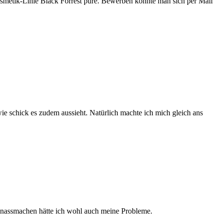
smetik-Linie Black Forrest pure. Bewerben konnte man sich per Mail
wie schick es zudem aussieht. Natürlich machte ich mich gleich ans
im nassmachen hätte ich wohl auch meine Probleme.