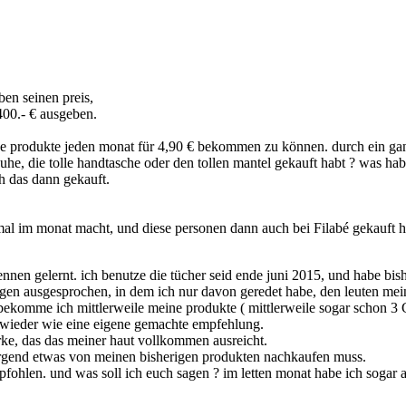
ben seinen preis,
400.- € ausgeben.
ese produkte jeden monat für 4,90 € bekommen zu können. durch ein g
huhe, die tolle handtasche oder den tollen mantel gekauft habt ? was habt
h das dann gekauft.
3 mal im monat macht, und diese personen dann auch bei Filabé gekauft 
n gelernt. ich benutze die tücher seid ende juni 2015, und habe bis
ngen ausgesprochen, in dem ich nur davon geredet habe, den leuten mei
bekomme ich mittlerweile meine produkte ( mittlerweile sogar schon 3 G
h wieder wie eine eigene gemachte empfehlung.
ke, das das meiner haut vollkommen ausreicht.
irgend etwas von meinen bisherigen produkten nachkaufen muss.
empfohlen. und was soll ich euch sagen ? im letten monat habe ich sogar