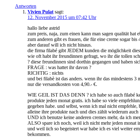
Antworten
Vivien Pulat
sagt:
12. November 2015 um 07:42 Uhr
hallo liebe astrid
zum preis, naja, zum einen kann man sagen qualität hat e
zum anderen gibt es frauen, die für eine creme sogar bis 
aber darauf will ich nicht hinaus.
die firma filabé gibt JEDEM kunden die möglichkeit di
wie oft habt ihr freundinnen gefragt, wo ihr die tollen sc
? diese freundinnen sind dorthin gegangen und haben sic
FRAGE : was hattet ihr davon ?
RICHTIG : nichts
und bei filabè ist das anders. wenn ihr das mindestens 
nur die versandkosten von 4,90.- €.
WIE GEIL IST DAS DENN ? ich habe so auch filabé kenne
produkte jeden monat gratis. ich habe so viele empfehlu
gegeben habe. und selbst, wenn ich mal nicht empfehle, 
alleine ihre produkte nach und dies zählt wiederum auc
UND ich benutze keine anderen cremes mehr, da ich mer
ALSO spare ich noch, weil ich nicht mehr jeden monat 
und weil iich so begeistert war habe ich es viel weiter 
bekommen.