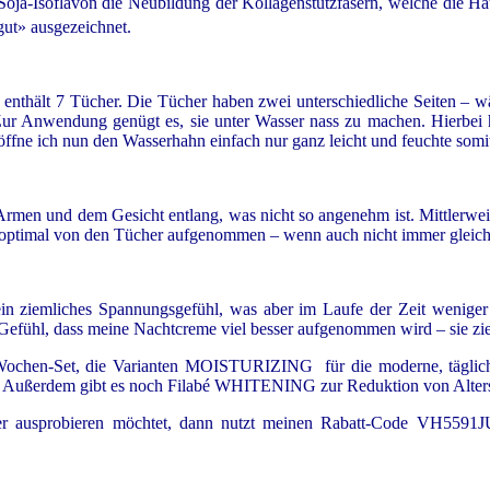
f Soja-Isoflavon die Neubildung der Kollagenstützfasern, welche die Hau
gut» ausgezeichnet.
thält 7 Tücher. Die Tücher haben zwei unterschiedliche Seiten – währe
ur Anwendung genügt es, sie unter Wasser nass zu machen. Hierbei 
öffne ich nun den Wasserhahn einfach nur ganz leicht und feuchte somit
 Armen und dem Gesicht entlang, was nicht so angenehm ist. Mittlerweil
 optimal von den Tücher aufgenommen – wenn auch nicht immer gleich
in ziemliches Spannungsgefühl, was aber im Laufe der Zeit weniger 
Gefühl, dass meine Nachtcreme viel besser aufgenommen wird – sie zieh
s 4-Wochen-Set, die Varianten MOISTURIZING für die moderne, tägl
€. Außerdem gibt es noch Filabé WHITENING zur Reduktion von Alters
er ausprobieren möchtet, dann nutzt meinen Rabatt-Code VH5591JU