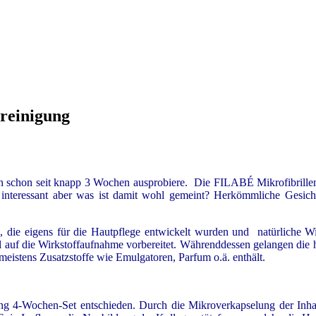
reinigung
un schon seit knapp 3 Wochen ausprobiere. Die FILABÉ Mikrofibrillen-T
t interessant aber was ist damit wohl gemeint? Herkömmliche Gesich
rn, die eigens für die Hautpflege entwickelt wurden und natürliche W
mal auf die Wirkstoffaufnahme vorbereitet. Währenddessen gelangen die 
 meistens Zusatzstoffe wie Emulgatoren, Parfum o.ä. enthält.
ging 4-Wochen-Set entschieden. Durch die Mikroverkapselung der Inh