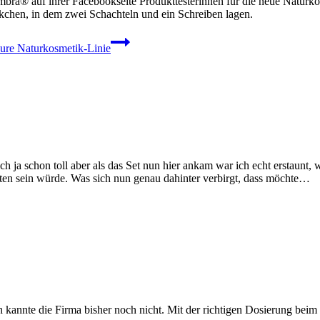
ra® auf ihrer Facebookseite Produkttesterinnen für die neue Naturko
chen, in dem zwei Schachteln und ein Schreiben lagen.
pure Naturkosmetik-Linie
h ja schon toll aber als das Set nun hier ankam war ich echt erstaunt, 
lten sein würde. Was sich nun genau dahinter verbirgt, dass möchte…
ch kannte die Firma bisher noch nicht. Mit der richtigen Dosierung be