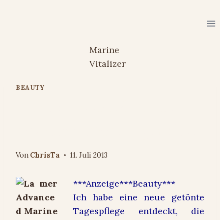
Zum
Inhalt
springen
BEAUTY
La mer: Advanced Marine
Vitalizer Getönte Tagespflege
Von
ChrisTa
11. Juli 2013
***Anzeige***Beauty***
Ich habe eine neue getönte
Tagespflege entdeckt, die