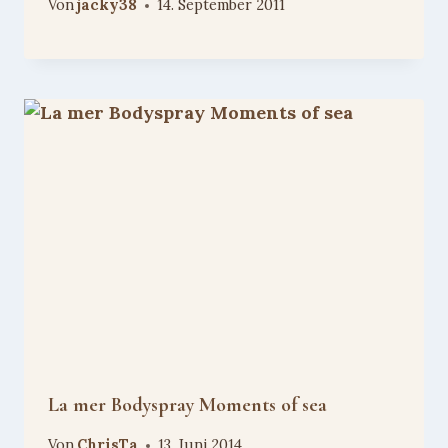
Von
jacky38
14. September 2011
La mer Bodyspray Moments of sea
Von
ChrisTa
13. Juni 2014