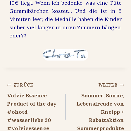
10€ liegt. Wenn ich bedenke, was eine Tüte
Gummibärchen kostet… Und die ist in 5
Minuten leer, die Medaille haben die Kinder
sicher viel länger in ihren Zimmern hängen,
oder??
Beitragsnavigation
ZURÜCK
WEITER
Volvic Essence
Sommer, Sonne,
Product of the day
Lebensfreude von
#ohotd
Kneipp +
#wasserliebe 20
Rabattaktion
#volvicessence
Sommerprodukte