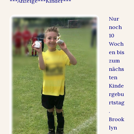
***Anzeige***Kinder***
Nur
noch
10
Woch
en bis
zum
nächs
ten
Kinde
rgebu
rtstag
.
Brook
lyn