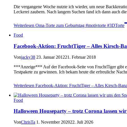
Die vergangene Woche nutzte ich wieder, um neue Backkreation
Leckerei zaubern. Nach langem Suchen fand ich dann auch di
Weiterlesen
Oma-Torte zum Geburtstag #motivtorte #3DTorte
Food
Facebook-Aktion: FruchtTiger – Alles Kirsch-B
Von
jacky38
23. Januar 2012
21. Februar 2018
***Anzeige*** Auf der Facebook-Seite von FruchtTiger gibt es
Testpakete zu gewinnen. Ich bekam heute die erfreuliche Nachr
Weiterlesen
Facebook-Aktion: FruchtTiger – Alles Kirsch-Ban
Food
Halloween Houseparty – trotz Corona lassen wi
Von
ChrisTa
1. November 2020
22. Juli 2026