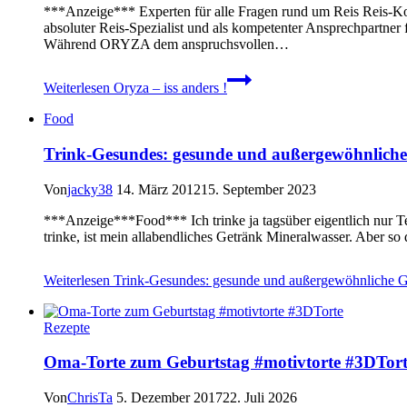
***Anzeige*** Experten für alle Fragen rund um Reis Reis-K
absoluter Reis-Spezialist und als kompetenter Ansprechpartn
Während ORYZA dem anspruchsvollen…
Weiterlesen
Oryza – iss anders !
Food
Trink-Gesundes: gesunde und außergewöhnliche 
Von
jacky38
14. März 2012
15. September 2023
***Anzeige***Food*** Ich trinke ja tagsüber eigentlich nur Te
trinke, ist mein allabendliches Getränk Mineralwasser. Aber s
Weiterlesen
Trink-Gesundes: gesunde und außergewöhnliche Ge
Rezepte
Oma-Torte zum Geburtstag #motivtorte #3DTort
Von
ChrisTa
5. Dezember 2017
22. Juli 2026