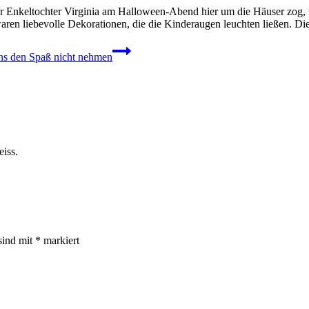
er Enkeltochter Virginia am Halloween-Abend hier um die Häuser zog,
ren liebevolle Dekorationen, die die Kinderaugen leuchten ließen. Di
ns den Spaß nicht nehmen
eiss.
sind mit
*
markiert