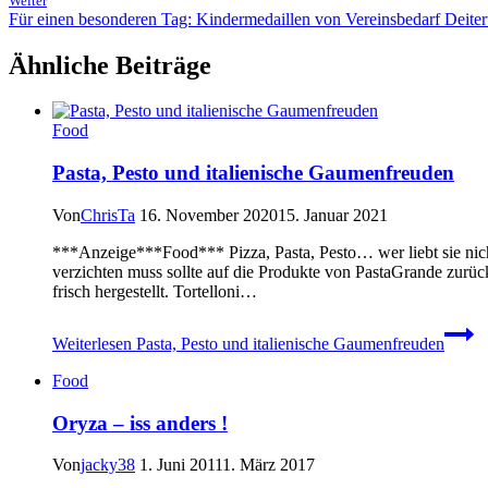
Weiter
Für einen besonderen Tag: Kindermedaillen von Vereinsbedarf Deiter
Ähnliche Beiträge
Food
Pasta, Pesto und italienische Gaumenfreuden
Von
ChrisTa
16. November 2020
15. Januar 2021
***Anzeige***Food*** Pizza, Pasta, Pesto… wer liebt sie nicht
verzichten muss sollte auf die Produkte von PastaGrande zurück
frisch hergestellt. Tortelloni…
Weiterlesen
Pasta, Pesto und italienische Gaumenfreuden
Food
Oryza – iss anders !
Von
jacky38
1. Juni 2011
1. März 2017