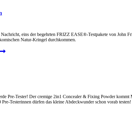
n
Nachricht, eins der begehrten FRIZZ EASE®-Testpakete von John Frie
ne komischen Natur-Kringel durchkommen.
de Pre-Tester! Der cremige 2in1 Concealer & Fixing Powder kommt M
e-Testerinnen dürfen das kleine Abdeckwunder schon vorab testen! N