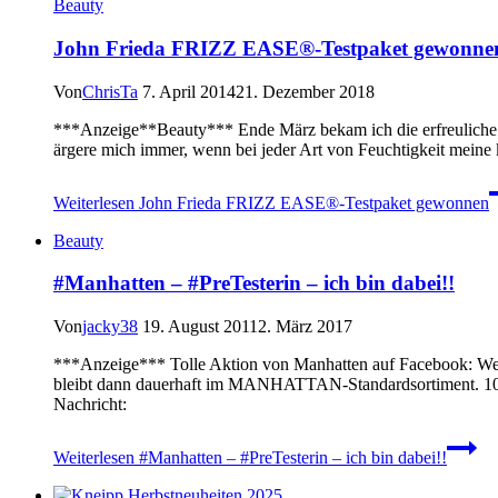
Beauty
John Frieda FRIZZ EASE®-Testpaket gewonne
Von
ChrisTa
7. April 2014
21. Dezember 2018
***Anzeige**Beauty*** Ende März bekam ich die erfreuliche 
ärgere mich immer, wenn bei jeder Art von Feuchtigkeit mei
Weiterlesen
John Frieda FRIZZ EASE®-Testpaket gewonnen
Beauty
#Manhatten – #PreTesterin – ich bin dabei!!
Von
jacky38
19. August 2011
2. März 2017
***Anzeige*** Tolle Aktion von Manhatten auf Facebook: Wer
bleibt dann dauerhaft im MANHATTAN-Standardsortiment. 10 Pr
Nachricht:
Weiterlesen
#Manhatten – #PreTesterin – ich bin dabei!!