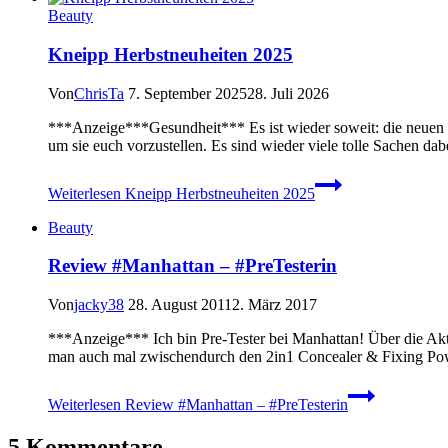
Beauty
Kneipp Herbstneuheiten 2025
Von
ChrisTa
7. September 2025
28. Juli 2026
***Anzeige***Gesundheit*** Es ist wieder soweit: die neuen K
um sie euch vorzustellen. Es sind wieder viele tolle Sachen dab
Weiterlesen
Kneipp Herbstneuheiten 2025
Beauty
Review #Manhattan – #PreTesterin
Von
jacky38
28. August 2011
2. März 2017
***Anzeige*** Ich bin Pre-Tester bei Manhattan! Über die Aktio
man auch mal zwischendurch den 2in1 Concealer & Fixing Powd
Weiterlesen
Review #Manhattan – #PreTesterin
5 Kommentare