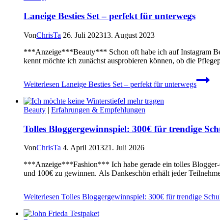
Laneige Besties Set – perfekt für unterwegs
Von
ChrisTa
26. Juli 2023
13. August 2023
***Anzeige***Beauty*** Schon oft habe ich auf Instagram Beric
kennt möchte ich zunächst ausprobieren können, ob die Pfleg
Weiterlesen
Laneige Besties Set – perfekt für unterwegs
Beauty
|
Erfahrungen & Empfehlungen
Tolles Bloggergewinnspiel: 300€ für trendige S
Von
ChrisTa
4. April 2013
21. Juli 2026
***Anzeige***Fashion*** Ich habe gerade ein tolles Blogger-
und 100€ zu gewinnen. Als Dankeschön erhält jeder Teilnehme
Weiterlesen
Tolles Bloggergewinnspiel: 300€ für trendige Sch