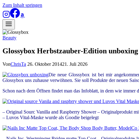
Zum Inhalt springen
Beauty
Glossybox Herbstzauber-Edition unboxing
Von
ChrisTa
26. Oktober 2014
21. Juli 2026
Die neue Glossybox ist bei mir angekommen,
Glossybox uns zuhause verwöhnen. Sie soll Produkte der neuen Sais
Schon nach dem Öffnen findet man das Infoblatt, in dem wie immer d
– Original Sourc Vanilla and Raspberry Shower – Originalprodukt mit
– Luvos Vital-Maske wurde als Goodie beigelegt
– Nails Inc. Westminster Bridge matte Top Coat – Originalprodukte 10