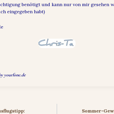
htigung benötigt und kann nur von mir gesehen w
lich eingegeben habt)
le
by
yourfone.de
ion
flugstipp:
Sommer-Gewin