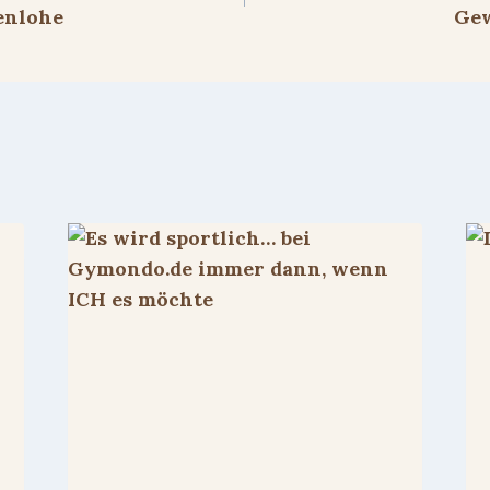
enlohe
Gew