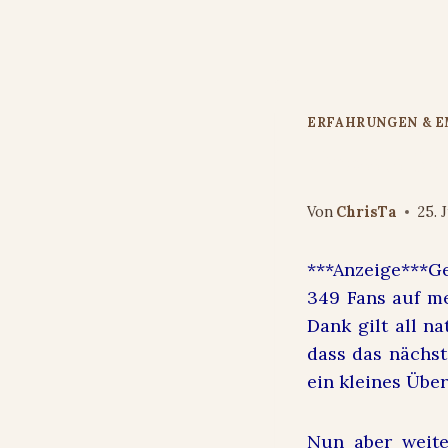
Zum
Inhalt
springen
ERFAHRUNGEN & 
Grosses So
Von
ChrisTa
25. 
***Anzeige***G
349 Fans auf me
Dank gilt all na
dass das nächst
ein kleines Übe
Nun aber weite