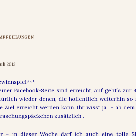
EMPFEHLUNGEN
mmer-Gewinnspiel Teil 3
Juli 2013
ewinnspiel***
iner Facebook-Seite sind erreicht, auf geht`s zu
türlich wieder denen, die hoffentlich weiterhin so f
e Ziel erreicht werden kann. Ihr wisst ja – ab dem 
rraschungspäckchen zusätzlich…
r – in dieser Woche darf ich auch eine tolle 