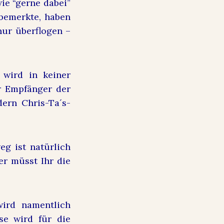
ie “gerne dabei”
 bemerkte, haben
nur überflogen –
 wird in keiner
er Empfänger der
dern Chris-Ta´s-
eg ist natürlich
er müsst Ihr die
ird namentlich
se wird für die