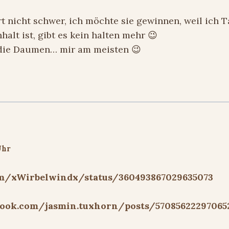
rt nicht schwer, ich möchte sie gewinnen, weil ich 
halt ist, gibt es kein halten mehr 😉
die Daumen… mir am meisten 😉
Uhr
om/xWirbelwindx/status/360493867029635073
book.com/jasmin.tuxhorn/posts/57085622297065