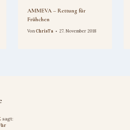
AMMEVA – Rettung für
Frühchen
Von
ChrisTa
27. November 2018
e
t
sagt:
Uhr