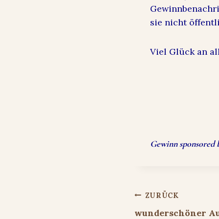
Gewinnbenachric
sie nicht öffent
Viel Glück an al
Gewinn
sponsored 
Beitragsnavigat
ZURÜCK
wunderschöner Aus