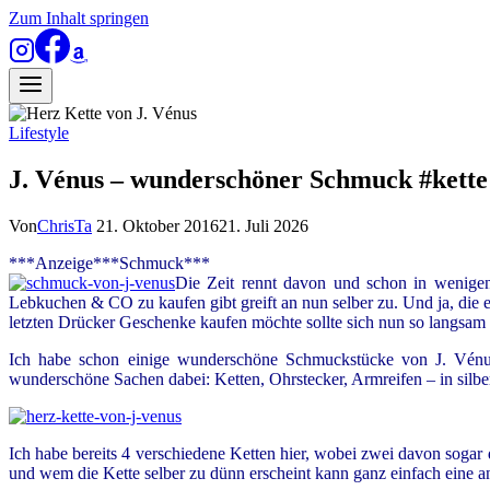
Zum Inhalt springen
Lifestyle
J. Vénus – wunderschöner Schmuck #kette
Von
ChrisTa
21. Oktober 2016
21. Juli 2026
***Anzeige***Schmuck***
Die Zeit rennt davon und schon in wenige
Lebkuchen & CO zu kaufen gibt greift an nun selber zu. Und ja, die
letzten Drücker Geschenke kaufen möchte sollte sich nun so langsa
Ich habe schon einige wunderschöne Schmuckstücke von J. Vénus 
wunderschöne Sachen dabei: Ketten, Ohrstecker, Armreifen – in silbe
Ich habe bereits 4 verschiedene Ketten hier, wobei zwei davon sogar d
und wem die Kette selber zu dünn erscheint kann ganz einfach eine and