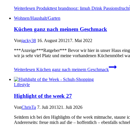
Weiterlesen
Produkttest brandnooz: limuh Drink Passionsfrucht
Wohnen/Haushalt/Garten
Küchen ganz nach meinem Geschmack
Von
jacky38
16. August 2012
17. Mai 2022
***Anzeige***Ratgeber*** Bevor wir hier in unser Haus einge
wir ja sehr viel Platz und meine vorhandenen Küchenmöbel w
Weiterlesen
Küchen ganz nach meinem Geschmack
Lifestyle
Highlight of the week 27
Von
ChrisTa
7. Juli 2013
21. Juli 2026
Seitdem ich bei den Highlights of the week mitmache, staune ic
Andererseits: freue mich auf die – hoffentlich – ebenfalls s