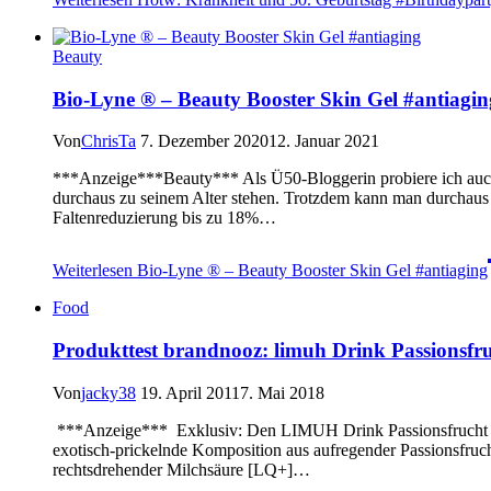
Beauty
Bio-Lyne ® – Beauty Booster Skin Gel #antiagin
Von
ChrisTa
7. Dezember 2020
12. Januar 2021
***Anzeige***Beauty*** Als Ü50-Bloggerin probiere ich auch ge
durchaus zu seinem Alter stehen. Trotzdem kann man durchaus
Faltenreduzierung bis zu 18%…
Weiterlesen
Bio-Lyne ® – Beauty Booster Skin Gel #antiaging
Food
Produkttest brandnooz: limuh Drink Passionsfr
Von
jacky38
19. April 2011
7. Mai 2018
***Anzeige*** Exklusiv: Den LIMUH Drink Passionsfrucht i
exotisch-prickelnde Komposition aus aufregender Passionsfrucht
rechtsdrehender Milchsäure [LQ+]…