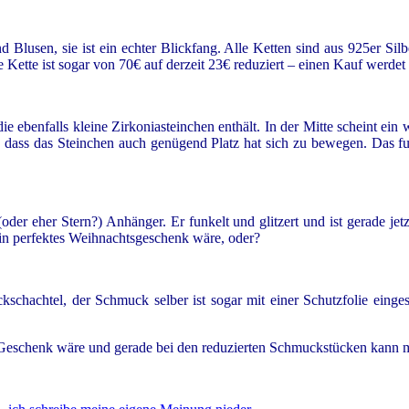
d Blusen, sie ist ein echter Blickfang. Alle Ketten sind aus 925er Sil
ette ist sogar von 70€ auf derzeit 23€ reduziert – einen Kauf werdet I
 die ebenfalls kleine Zirkoniasteinchen enthält. In der Mitte scheint ei
 so dass das Steinchen auch genügend Platz hat sich zu bewegen. Das 
 (oder eher Stern?) Anhänger. Er funkelt und glitzert und ist gerade je
ein perfektes Weihnachtsgeschenk wäre, oder?
chachtel, der Schmuck selber ist sogar mit einer Schutzfolie einges
s Geschenk wäre und gerade bei den reduzierten Schmuckstücken kann ma