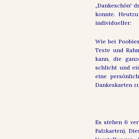
„Dankeschön“ dr
konnte. Heutzu
individueller:
Wie bei Poobie
Texte und Rahm
kann, die ganz
schlicht und e
eine persönlic
Dankeskarten zu
Es stehen 6 ve
Falzkarten). Di