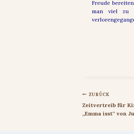
Freude bereiten
man viel zu w
verlorengegan
Beitragsnavigat
ZURÜCK
Zeitvertreib für K
„Emma isst“ von Ju