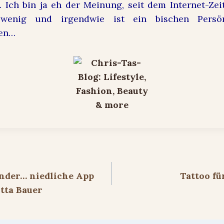
. Ich bin ja eh der Meinung, seit dem Internet-Zeit
enig und irgendwie ist ein bischen Persön
gen…
ion
inder… niedliche App
Tattoo fü
tta Bauer