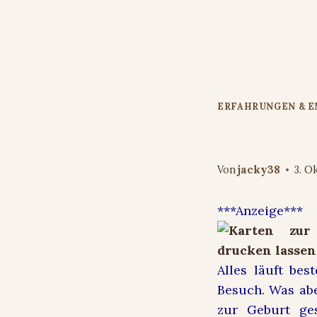
Zum
Inhalt
springen
ERFAHRUNGEN & 
Karten für
Von
jacky38
3. O
***Anzeige***
Alles läuft be
Besuch. Was abe
zur Geburt ge