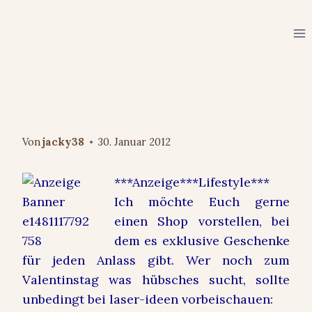
Zum
Inhalt
springen
WOHNEN/HAUSHALT/GARTEN
Laser-Ideen: Exklusive
Geschenke für jeden Anlass
Von
jacky38
30. Januar 2012
***Anzeige***Lifestyle***
Ich möchte Euch gerne
einen Shop vorstellen, bei
dem es
exklusive Geschenke
für jeden Anlass
gibt. Wer noch zum
Valentinstag was hübsches sucht, sollte
unbedingt bei laser-ideen vorbeischauen: