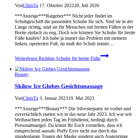
Von
ChrisTa
17. Oktober 2022
28. Juli 2026
***Anzeige***Ratgeber*** Nicht jeder findet im
Schuhgeschäft die passenden Schuhe für sich. Sind sie in der
Länge richtig, sind sie für Menschen mit breiten Füßen in der
Breite einfach zu eng. Doch wie können Sie Schuhe für breite
Füße kaufen? Ich habe ja immer das Problem mit meinem
linken, operierten Fuß, da muß der Schuh immer…
Weiterlesen
Richtige Schuhe für breite Füße
Beauty
Skilow Ice Globes Gesichtsmassage
Von
ChrisTa
3. Januar 2023
19. Mai 2023
***Anzeige***Beauty*** Die Silvesterparty ist vorbei und
zuversichtlich starten wir in das neue Jahr 2023. Ich war seit
Weihnachten jeden Tag im Frühdienst, bedingt durch
Personalmangel. Da könnt Ihr Euch vorstellen, dass ich
entsprechend aussah: Puffy Eyes nicht nur durch das
stundenlange Tragen der Maske sondern auch Augenringe