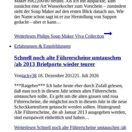
Maker HR2200/80 befand. Als ich ihn auspackte, kam
zunächst eine Art Wasserkocher zum Vorschein – zumindest
sieht der Soup Maker auf den ersten Blick danach aus. Wie
der Name schon sagt ist er zur Herstellung von Suppen
gedacht – aber er kann…
Weiterlesen
Philips Soup Maker Viva Collection
Erfahrungen & Empfehlungen
Schnell noch alte Führerscheine umtauschen
/ab 2013 Briefporto wieder teurer
Von
jacky38
18. Dezember 2012
21. Juli 2026
***Ratgeber*** Ich habe heute eher durch Zufall gelesen,
daß man noch in diesem Jahr seinen alten Führerschein
umtauschen sollte. Es geht um die alten grauen und rosa
Führerscheine, die möglichst noch in diesem Jahr in die neue
Scheckkartenform getauscht werden sollten. Hintergrund:
Alle Führerscheine, die ab Januar 2013 ausgegeben werden,
sind europaweit einheitlich und haben…
Weiterlesen
Schnell noch alte Führerscheine umtauschen /ab