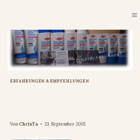
Zum
Inhalt
springen
ERFAHRUNGEN & EMPFEHLUNGEN
Mein Gewinn-Paket von
andysparkles ist eingetroffen
Von
ChrisTa
23. September 2015