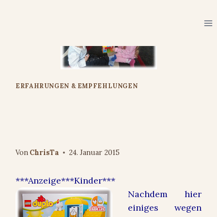
Zum
Inhalt
springen
ERFAHRUNGEN & EMPFEHLUNGEN
Review: Lego®Duplo®
Testteam von mytest
Von
ChrisTa
24. Januar 2015
***Anzeige***Kinder***
Nachdem hier
einiges wegen