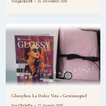
Von
jacky38
25. Dezember 2011
Glossybox La Dolce Vita + Gewinnspiel
Von
ChrisTa
27. August 2015