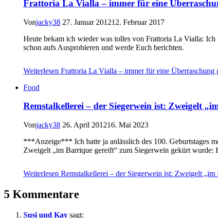
Frattoria La Vialla – immer für eine Überraschu
Von
jacky38
27. Januar 2012
12. Februar 2017
Heute bekam ich wieder was tolles von Frattoria La Vialla: Ich 
schon aufs Ausprobieren und werde Euch berichten.
Weiterlesen
Frattoria La Vialla – immer für eine Überraschung 
Food
Remstalkellerei – der Siegerwein ist: Zweigelt „i
Von
jacky38
26. April 2012
16. Mai 2023
***Anzeige*** Ich hatte ja anlässlich des 100. Geburtstages me
Zweigelt „im Barrique gereift“ zum Siegerwein gekürt wurde:
Weiterlesen
Remstalkellerei – der Siegerwein ist: Zweigelt „im 
5 Kommentare
Susi und Kay
sagt: