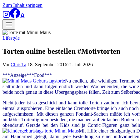
Zum Inhalt springen
Lifestyle
Torten online bestellen #Motivtorten
Von
ChrisTa
18. September 2016
21. Juli 2026
***Anzeige***Food***
Na endlich, alle wichtigen Termine 
stattfinden und dann folgen endlich wieder Wochenenden, die wir
beide noch genau in diese Übergangsphase fallen. Zeit zum Selberbacke
Nicht jeder ist so geschickt und kann tolle Torten zaubern. Ich b
einmal ausprobieren. Eine einfache Cremetorte bringe ich auch noc
aufgeschmissen. Mit diesen ganzen Fondant-Sachen müßte ich vor
und/0der Tortenfiguren bestellen, die machen auf einfachen Böden ja
obendrauf. Gerade bei den Kids sind ja Comic-Figuren ganz belie
Mit Hilfe einer einzigartigen
auf Handarbeit gelegt, damit jede Bestellung zu einer individuell