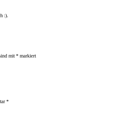
h :).
sind mit
*
markiert
tar
*