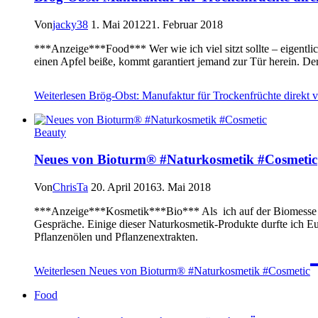
Von
jacky38
1. Mai 2012
21. Februar 2018
***Anzeige***Food*** Wer wie ich viel sitzt sollte – eigentlic
einen Apfel beiße, kommt garantiert jemand zur Tür herein. D
Weiterlesen
Brög-Obst: Manufaktur für Trockenfrüchte direkt v
Beauty
Neues von Bioturm® #Naturkosmetik #Cosmetic
Von
ChrisTa
20. April 2016
3. Mai 2018
***Anzeige***Kosmetik***Bio*** Als ich auf der Biomesse wa
Gespräche. Einige dieser Naturkosmetik-Produkte durfte ich E
Pflanzenölen und Pflanzenextrakten.
Weiterlesen
Neues von Bioturm® #Naturkosmetik #Cosmetic
Food