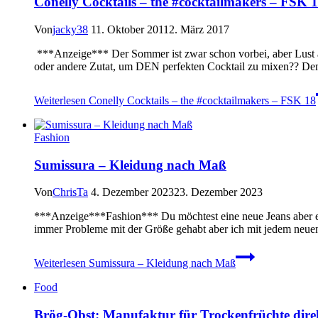
Conelly Cocktails – the #cocktailmakers – FSK 
Von
jacky38
11. Oktober 2011
2. März 2017
***Anzeige*** Der Sommer ist zwar schon vorbei, aber Lust au
oder andere Zutat, um DEN perfekten Cocktail zu mixen?? De
Weiterlesen
Conelly Cocktails – the #cocktailmakers – FSK 18
Fashion
Sumissura – Kleidung nach Maß
Von
ChrisTa
4. Dezember 2023
23. Dezember 2023
***Anzeige***Fashion*** Du möchtest eine neue Jeans aber ent
immer Probleme mit der Größe gehabt aber ich mit jedem neu
Weiterlesen
Sumissura – Kleidung nach Maß
Food
Brög-Obst: Manufaktur für Trockenfrüchte direk