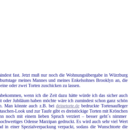
umindest fast. Jetzt muß nur noch die Wohnungsübergabe in Würzburg
eburtstage meines Mannes und meines Enkelsohnes Brooklyn an, die
e eine oder zwei Torten zuschicken zu lassen.
inbekommen, wenn ich die Zeit dazu hätte würde ich das sicher auch
eit oder Jubiläum haben möchte wäre ich zumindest schon ganz schön
en. Man könnte auch z.B. bei
deinetorte.de
bedruckte Tortenaufleger
dtaschen-Look und zur Taufe gibt es dreistöckige Torten mit Krönchen
nn noch mit einem lieben Spruch verziert – besser geht´s nimmer
 hochwertiges Odense Marzipan gedruckt. Es wird auch sehr viel Wert
nd in einer Spezialverpackung verpackt, sodass die Wunschtorte die