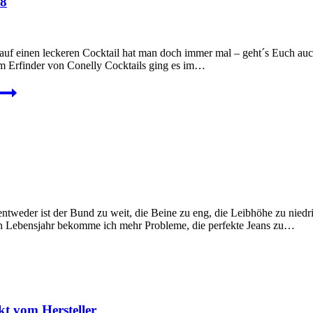
18
f einen leckeren Cocktail hat man doch immer mal – geht´s Euch auch 
m Erfinder von Conelly Cocktails ging es im…
weder ist der Bund zu weit, die Beine zu eng, die Leibhöhe zu niedri
en Lebensjahr bekomme ich mehr Probleme, die perfekte Jeans zu…
t vom Hersteller