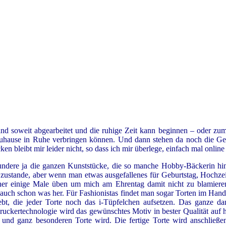
sind soweit abgearbeitet und die ruhige Zeit kann beginnen – oder z
 zuhause in Ruhe verbringen können. Und dann stehen da noch die G
n bleibt mir leider nicht, so dass ich mir überlege, einfach mal onlin
ewundere ja die ganzen Kunststücke, die so manche Hobby-Bäckerin h
h zustande, aber wenn man etwas ausgefallenes für Geburtstag, Hochz
her einige Male üben um mich am Ehrentag damit nicht zu blamier
 auch schon was her. Für Fashionistas findet man sogar Torten im Han
bt, die jeder Torte noch das i-Tüpfelchen aufsetzen. Das ganze da
 Druckertechnologie wird das gewünschtes Motiv in bester Qualität auf
en und ganz besonderen Torte wird. Die fertige Torte wird anschließe