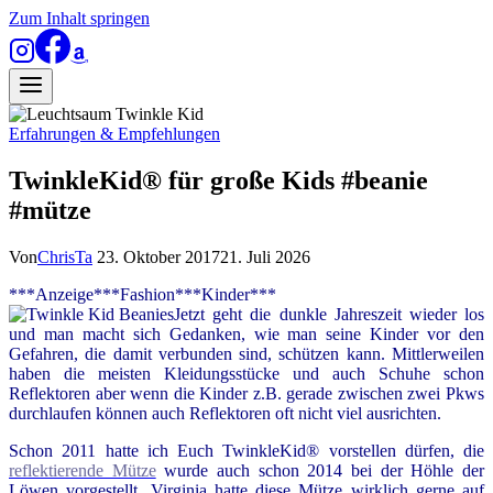
Zum Inhalt springen
Erfahrungen & Empfehlungen
TwinkleKid® für große Kids #beanie
#mütze
Von
ChrisTa
23. Oktober 2017
21. Juli 2026
***Anzeige***Fashion***Kinder***
Jetzt geht die dunkle Jahreszeit wieder los
und man macht sich Gedanken, wie man seine Kinder vor den
Gefahren, die damit verbunden sind, schützen kann. Mittlerweilen
haben die meisten Kleidungsstücke und auch Schuhe schon
Reflektoren aber wenn die Kinder z.B. gerade zwischen zwei Pkws
durchlaufen können auch Reflektoren oft nicht viel ausrichten.
Schon 2011 hatte ich Euch TwinkleKid® vorstellen dürfen, die
reflektierende Mütze
wurde auch schon 2014 bei der Höhle der
Löwen vorgestellt. Virginia hatte diese Mütze wirklich gerne auf