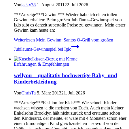
Von
jacky38
1. August 2011
22. Juli 2026
***Anzeige***Gewinn*** Wieder habe ich einen tollen
Gewinn erhalten: Beim großen Jubiläums-Gewinnspiel von
Iglo gibt es derzeit supertolle Preise zu gewinnen. Mein erster
Gewinn kam heute an:
Weiterlesen
Mein Gewinn: Santos O-Grill vom großen
Jubiläums-Gewinnspiel bei Iglo
Erfahrungen & Empfehlungen
wellyou – qualitativ hochwertige Baby- und
Kinderbekleidung
Von
ChrisTa
5. März 2013
21. Juli 2026
***Anzeige***Fashion for Kids*** Wie schnell Kinder
wachsen wissen ja die meisten von Euch. Auch mein kleiner
Enkelsohn Brooklyn hält nicht zurück und erstaunte schon
den Kinderarzt, der meinte, er wäre mit 4 Monaten schon eher
einem 6-monatigen Kind gleichzustellen – sowohl von der
Größe als auch vom Gewicht, was ich besonders dann auch