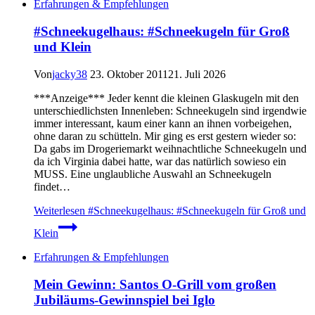
Erfahrungen & Empfehlungen
#Schneekugelhaus: #Schneekugeln für Groß
und Klein
Von
jacky38
23. Oktober 2011
21. Juli 2026
***Anzeige*** Jeder kennt die kleinen Glaskugeln mit den
unterschiedlichsten Innenleben: Schneekugeln sind irgendwie
immer interessant, kaum einer kann an ihnen vorbeigehen,
ohne daran zu schütteln. Mir ging es erst gestern wieder so:
Da gabs im Drogeriemarkt weihnachtliche Schneekugeln und
da ich Virginia dabei hatte, war das natürlich sowieso ein
MUSS. Eine unglaubliche Auswahl an Schneekugeln
findet…
Weiterlesen
#Schneekugelhaus: #Schneekugeln für Groß und
Klein
Erfahrungen & Empfehlungen
Mein Gewinn: Santos O-Grill vom großen
Jubiläums-Gewinnspiel bei Iglo