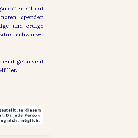
rgamotten-Öl mit
lnoten spenden
hige und erdige
sition schwarzer
derzeit getauscht
 Müller.