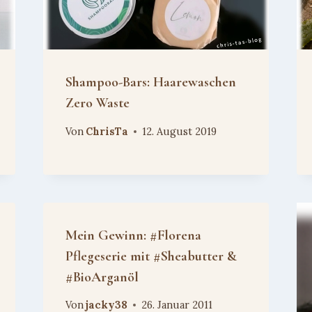
Shampoo-Bars: Haarewaschen
Zero Waste
Von
ChrisTa
12. August 2019
Mein Gewinn: #Florena
Pflegeserie mit #Sheabutter &
#BioArganöl
Von
jacky38
26. Januar 2011