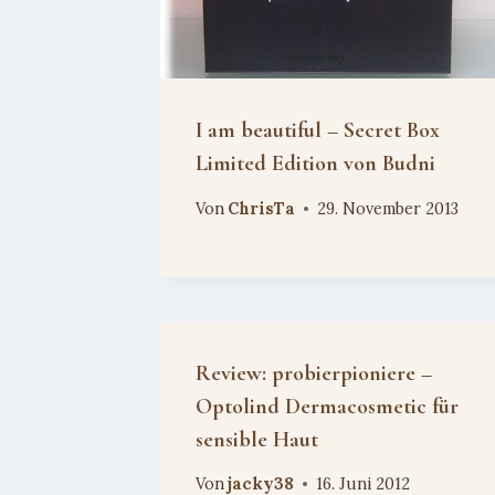
I am beautiful – Secret Box
Limited Edition von Budni
Von
ChrisTa
29. November 2013
Review: probierpioniere –
Optolind Dermacosmetic für
sensible Haut
Von
jacky38
16. Juni 2012