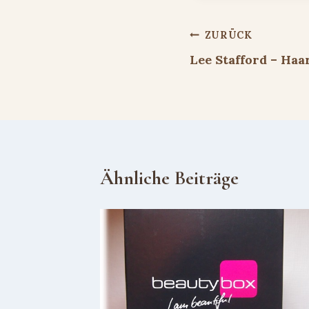
Beitragsnavigat
ZURÜCK
Lee Stafford – Haa
Ähnliche Beiträge