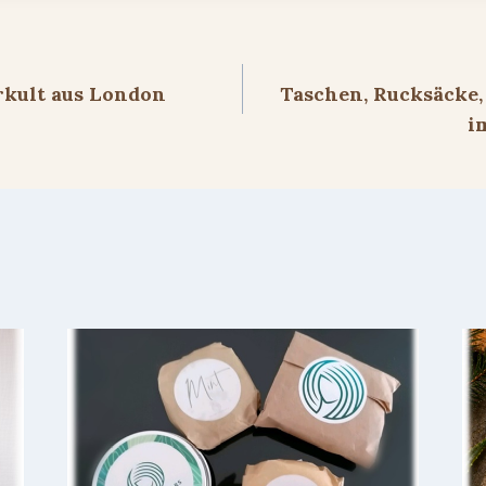
ion
rkult aus London
Taschen, Rucksäcke, 
i