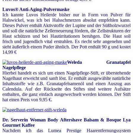
Luvos® Anti-Aging-Pulvermaske
Ich kannte Luvos Heilerde bisher nur in Form von Pulver für
Halswickel, was ich bei Halsschmerzen absolut empfehlen kann.
Dieses Pulver enthält Aktivstoffe der Lupine und der Süßholzwurzel
und soll die natürliche Zellerneuerung fördern, die Zellstrukturen der
Haut schützen und bei Hautirritationen beruhgen. Die Haut soll
frisch und jugendlich vital erstrahlen. Es riecht sehr angenehm und
sieht äußerlich einem Puder ähnlich. Der Pott enthält 90 g und kostet
14,99 €
Weleda Granatapfel
Nagelpflege
Hierbei handelt es sich um einen Nagelpflege-Stift, er überstehende
Nagelhaut erweicht und sanft löst. Er enthält ausgewählte natürliche
Inhaltsstoffe wie z.B. Granatapfelsamenöl und einen Auszug aus
Calendula. Auf der Rückseite des Stiftes sind weitere Aufsätze
enthalten, die ganz einfach ausgewechselt werden können. Der Stift
hat einen Preis von 9,95 €.
Dr. Serverin Woman Body Aftershave Balsam & Bosque Lya
Gourmet Kaffee
Nachdem ich das Lumea Prestige Haarentfernungssystem