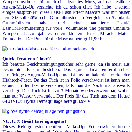
Wimperntusche ist für mich ein absolutes Muss, auf das restliche
Augen-Make-Up verzichte ich da schon eher. Ich habe ja schon
einiges ausprobiert, diese False Lash Effect Mascara war mir bisher
neu. Sie soll 60% mehr Gummiborsten im Vergleich zu Standard-
Gummibürsten haben und eine patentierte Liquid
LashTMFormulierung für volle, voluminöse und perfekt umhüllte
Wimpern. Dazu gab es einen kleinen Tester Miracle Match
Foundation. Der Preis für die Mascara beträgt 11,99 €
Quick Treat von Glove®
Ich benutze Gesichtsreinigungstücher sehr gerne, da sie meist aus
bestimmten Fasern bestehen. Das Quick Treat entfernt selbst
hartnäckiges Augen-Make-Up und ist aus antibakteriell wirkender
Hightech-Faser. Da das Tuch ist in Folie verschweist ist kann man
es auch in der Tasche verstauen, falls man die Nacht mal auswärts
verbringt. Das Tuch ist bis zu 3 Monate wiederverwendbar, wobei
man nur Wasser verwendet. Der Preis für das Tuch aus dem Hause
GLOVE® Hydra Demaquillage beträgt 3,99 €.
NU:JU® Gesichtsreinigungstuch
Dieses Reinigungstuch entfernt Make-Up, Fett sowie verhornte
Hautzellen ohne den ph-Wert der Haut zu verändern. Weitere