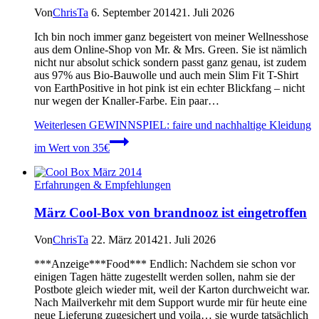
Von
ChrisTa
6. September 2014
21. Juli 2026
Ich bin noch immer ganz begeistert von meiner Wellnesshose
aus dem Online-Shop von Mr. & Mrs. Green. Sie ist nämlich
nicht nur absolut schick sondern passt ganz genau, ist zudem
aus 97% aus Bio-Bauwolle und auch mein Slim Fit T-Shirt
von EarthPositive in hot pink ist ein echter Blickfang – nicht
nur wegen der Knaller-Farbe. Ein paar…
Weiterlesen
GEWINNSPIEL: faire und nachhaltige Kleidung
im Wert von 35€
Erfahrungen & Empfehlungen
März Cool-Box von brandnooz ist eingetroffen
Von
ChrisTa
22. März 2014
21. Juli 2026
***Anzeige***Food*** Endlich: Nachdem sie schon vor
einigen Tagen hätte zugestellt werden sollen, nahm sie der
Postbote gleich wieder mit, weil der Karton durchweicht war.
Nach Mailverkehr mit dem Support wurde mir für heute eine
neue Lieferung zugesichert und voila… sie wurde tatsächlich