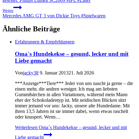
getestet: Philips Lumea SC2009 #IPL #Laser
Weiter
Mercedes AMG GT 3 von Dickie Toys #Spielwaren
Ähnliche Beiträge
Erfahrungen & Empfehlungen
Oma`s Hundekekse – gesund, lecker und mit
Liebe gemacht
Von
jacky38
9. Januar 2013
21. Juli 2026
***Anzeige***Tiere*** Jeder von uns nascht ja gerne – die
einen mehr, die andren weniger. Ich mag am liebsten
Gummibärchen in allen Variationen, während mein Mann
eher der Schokoladentyp ist. Mit neidischen Blicken sitzt
immer jemand vor uns: Jacky, unsere alte Hundedame. Mit
ihren 13,5 Jahren ist sie immer dabei, wenn etwas raschelt
oder knuspert. Wenn…
Weiterlesen
Oma`s Hundekekse – gesund, lecker und mit
Liebe gemacht