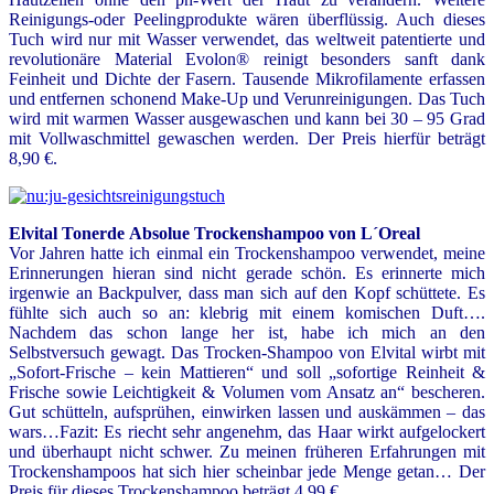
Reinigungs-oder Peelingprodukte wären überflüssig. Auch dieses
Tuch wird nur mit Wasser verwendet, das weltweit patentierte und
revolutionäre Material Evolon® reinigt besonders sanft dank
Feinheit und Dichte der Fasern. Tausende Mikrofilamente erfassen
und entfernen schonend Make-Up und Verunreinigungen. Das Tuch
wird mit warmen Wasser ausgewaschen und kann bei 30 – 95 Grad
mit Vollwaschmittel gewaschen werden. Der Preis hierfür beträgt
8,90 €.
Elvital Tonerde
Absolue Trockenshampoo von L´Oreal
Vor Jahren hatte ich einmal ein Trockenshampoo verwendet, meine
Erinnerungen hieran sind nicht gerade schön. Es erinnerte mich
irgenwie an Backpulver, dass man sich auf den Kopf schüttete. Es
fühlte sich auch so an: klebrig mit einem komischen Duft….
Nachdem das schon lange her ist, habe ich mich an den
Selbstversuch gewagt. Das Trocken-Shampoo von Elvital wirbt mit
„Sofort-Frische – kein Mattieren“ und soll „sofortige Reinheit &
Frische sowie Leichtigkeit & Volumen vom Ansatz an“ bescheren.
Gut schütteln, aufsprühen, einwirken lassen und auskämmen – das
wars…Fazit: Es riecht sehr angenehm, das Haar wirkt aufgelockert
und überhaupt nicht schwer. Zu meinen früheren Erfahrungen mit
Trockenshampoos hat sich hier scheinbar jede Menge getan… Der
Preis für dieses Trockenshampoo beträgt 4,99 €