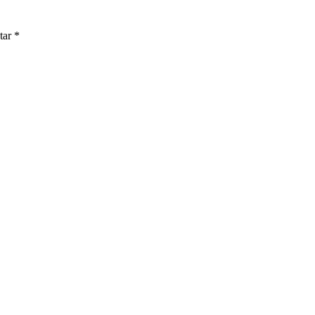
tar
*