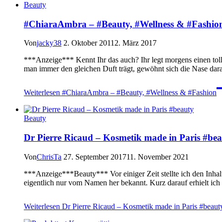
Beauty
#ChiaraAmbra – #Beauty, #Wellness & #Fashio
Von
jacky38
2. Oktober 2011
2. März 2017
***Anzeige*** Kennt Ihr das auch? Ihr legt morgens einen tol
man immer den gleichen Duft trägt, gewöhnt sich die Nase d
Weiterlesen
#ChiaraAmbra – #Beauty, #Wellness & #Fashion
Beauty
Dr Pierre Ricaud – Kosmetik made in Paris #be
Von
ChrisTa
27. September 2017
11. November 2021
***Anzeige***Beauty*** Vor einiger Zeit stellte ich den Inhal
eigentlich nur vom Namen her bekannt. Kurz darauf erhielt ich
Weiterlesen
Dr Pierre Ricaud – Kosmetik made in Paris #beaut