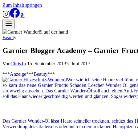
Zum Inhalt springen
Beauty
Garnier Blogger Academy – Garnier Fruc
Von
ChrisTa
15. September 2013
5. Juni 2017
***Anzeige***Beauty***
Wer wie ich seine Haare viel föhnt o
so kam das neue Garnier Fructis Schaden Löscher Wunder-Öl genau r
struwwelig aussehen. Das Garnier Wunder-Öl soll auch einen Anti-F
soll das Haar wieder geschmeidig werden und glänzen. Sogar widerspen
Das Garnier Wunder-Öl lässt Haare schneller trocknen, schützt das 
Verwendung des Glätteisens oder auch in den trockenen Haarspitzen 