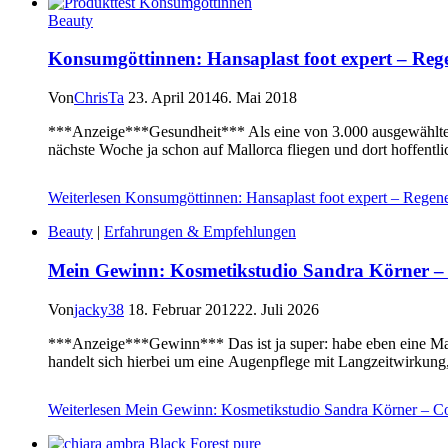
Beauty
Konsumgöttinnen: Hansaplast foot expert – Reg
Von
ChrisTa
23. April 2014
6. Mai 2018
***Anzeige***Gesundheit*** Als eine von 3.000 ausgewählten 
nächste Woche ja schon auf Mallorca fliegen und dort hoffentl
Weiterlesen
Konsumgöttinnen: Hansaplast foot expert – Regen
Beauty
|
Erfahrungen & Empfehlungen
Mein Gewinn: Kosmetikstudio Sandra Körner – 
Von
jacky38
18. Februar 2012
22. Juli 2026
***Anzeige***Gewinn*** Das ist ja super: habe eben eine Mai
handelt sich hierbei um eine Augenpflege mit Langzeitwirkung,
Weiterlesen
Mein Gewinn: Kosmetikstudio Sandra Körner – Co