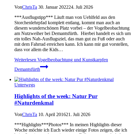
Von
ChrisTa
30. Januar 2022
24. Juli 2026
***Ausflugstipp*** Läuft man von Uehlfeld aus den
Storchenlehrpfad komplett entlang, kommt man auch an
diesem wunderschönen Platz vorbei – der Vogelbeobachtung
am Nutzweiher bei Demantsfürth. Hierbei handelt es sich um
ein tolles Nah-Ausflugsziel, das man gut zu Fuß oder auch
mit dem Fahrrad erreichen kann. Ich kann mir gut vorstellen,
dass vor allem die Kids…
Weiterlesen
Vogelbeobachtung und Kunstkarpfen
Demantsfürth
Unterwegs
Highlights of the week: Natur Pur
#Naturdenkmal
Von
ChrisTa
10. April 2016
21. Juli 2026
***Highlights***Photos*** In meinen Highlights dieser
Woche möchte ich Euch wieder einige Fotos zeigen, die ich