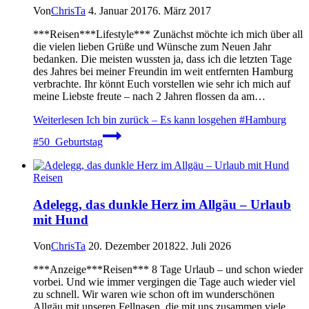
Von
ChrisTa
4. Januar 2017
6. März 2017
***Reisen***Lifestyle*** Zunächst möchte ich mich über all
die vielen lieben Grüße und Wünsche zum Neuen Jahr
bedanken. Die meisten wussten ja, dass ich die letzten Tage
des Jahres bei meiner Freundin im weit entfernten Hamburg
verbrachte. Ihr könnt Euch vorstellen wie sehr ich mich auf
meine Liebste freute – nach 2 Jahren flossen da am…
Weiterlesen
Ich bin zurück – Es kann losgehen #Hamburg
#50_Geburtstag
Reisen
Adelegg, das dunkle Herz im Allgäu – Urlaub
mit Hund
Von
ChrisTa
20. Dezember 2018
22. Juli 2026
***Anzeige***Reisen*** 8 Tage Urlaub – und schon wieder
vorbei. Und wie immer vergingen die Tage auch wieder viel
zu schnell. Wir waren wie schon oft im wunderschönen
Allgäu mit unseren Fellnasen, die mit uns zusammen viele