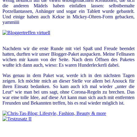
wenig neidisch auf die vielen selbstgemachten Kreationen, die sich
die anderen Mädels haben einfallen lassen: selbstbemalte
Porzellantassen, Anhänger und sogar ein Tablett wurde gebastelt.
Und einige haben auch Kekse in Mickey-Ohren-Form gebacken,
yammiiii
Nachdem wir die erste Runde mit viel Spaß und Freude beendet
hatten, durften wir unser Blogger-Paket auspacken. Meine Fellnasen
wichen mir kaum von der Seite. Nach dem Öffnen des Paketes
wußte ich dann auch, wieso: Es waren Hunderleckerli dabei.
Was genau in dem Paket war, werde ich in den nächsten Tagen
zeigen. Ich möchte mich an dieser Stelle vor allem bei Anouck für
ihren Einsatz bedanken. So kam auch ich mal wieder „unter die
Leut“ wie man bei uns sagt, ohne Corona-Regeln zu brechen. Das
war eine tolle Idee, auf diese Art kann man sich auch mit entfernten
Freunden und Bekannten treffen, bis es real wieder möglich ist.