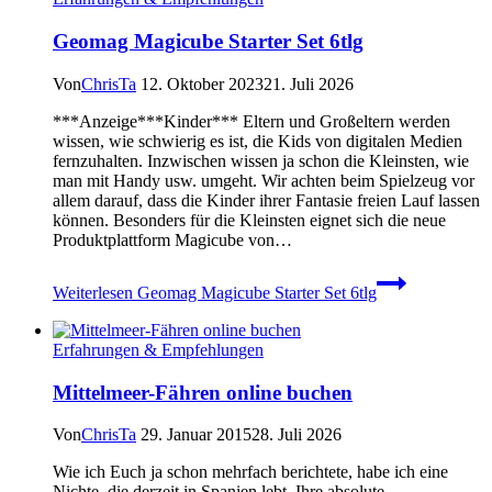
Geomag Magicube Starter Set 6tlg
Von
ChrisTa
12. Oktober 2023
21. Juli 2026
***Anzeige***Kinder*** Eltern und Großeltern werden
wissen, wie schwierig es ist, die Kids von digitalen Medien
fernzuhalten. Inzwischen wissen ja schon die Kleinsten, wie
man mit Handy usw. umgeht. Wir achten beim Spielzeug vor
allem darauf, dass die Kinder ihrer Fantasie freien Lauf lassen
können. Besonders für die Kleinsten eignet sich die neue
Produktplattform Magicube von…
Weiterlesen
Geomag Magicube Starter Set 6tlg
Erfahrungen & Empfehlungen
Mittelmeer-Fähren online buchen
Von
ChrisTa
29. Januar 2015
28. Juli 2026
Wie ich Euch ja schon mehrfach berichtete, habe ich eine
Nichte, die derzeit in Spanien lebt. Ihre absolute