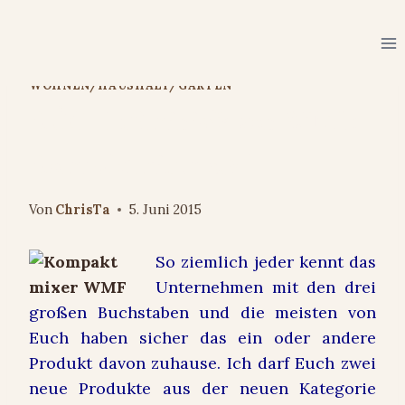
Zum
Inhalt
springen
WOHNEN/HAUSHALT/GARTEN
KÜCHENminis® von WMF:
Kompaktmixer 0,8 l
Von
ChrisTa
5. Juni 2015
So ziemlich jeder kennt das
Unternehmen mit den drei
großen Buchstaben und die meisten von
Euch haben sicher das ein oder andere
Produkt davon zuhause. Ich darf Euch zwei
neue Produkte aus der neuen Kategorie