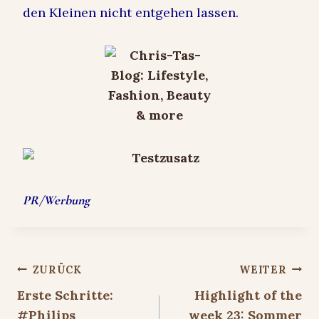
den Kleinen nicht entgehen lassen.
PR/Werbung
Beitragsnavigation
ZURÜCK
WEITER
Erste Schritte:
Highlight of the
#Philips
week 23: Sommer