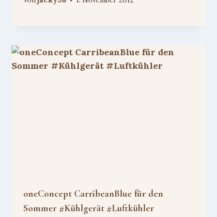
Von
jacky38
1. November 2012
oneConcept CarribeanBlue für den
Sommer #Kühlgerät #Luftkühler