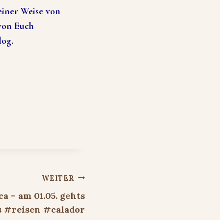
einer Weise von
 von Euch
log.
WEITER
a – am 01.05. gehts
s #reisen #calador