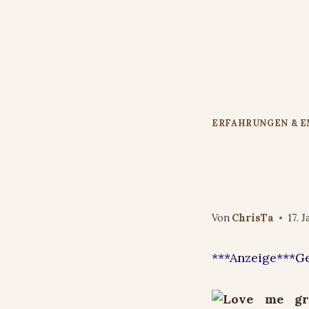
Zum
Inhalt
springen
ERFAHRUNGEN & 
Love me gr
Gewinnspi
Von
ChrisTa
17. 
***Anzeige***G