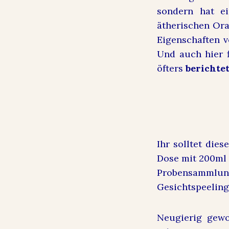
sondern hat e
ätherischen Ora
Eigenschaften v
Und auch hier 
öfters
berichte
Ihr solltet die
Dose mit 200ml 
Probensammlung
Gesichtspeelin
Neugierig gewo