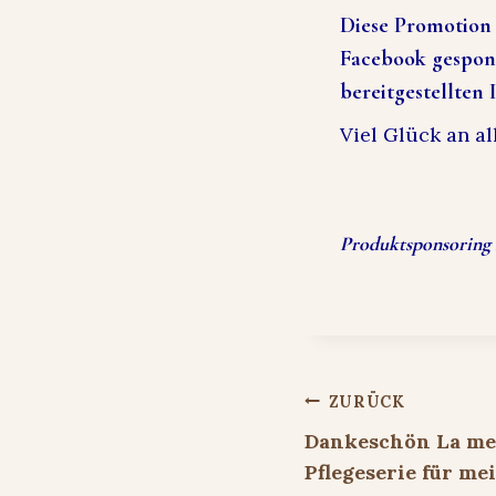
Diese Promotion 
Facebook gespons
bereitgestellten 
Viel Glück an al
Produktsponsoring 
Beitragsnavigat
ZURÜCK
Dankeschön La me
Pflegeserie für m