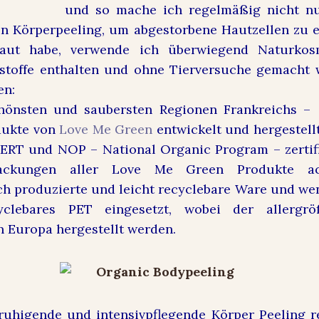
und so mache ich regelmäßig nicht nu
n Körperpeeling, um abgestorbene Hautzellen zu e
Haut habe, verwende ich überwiegend Naturkosm
kstoffe enthalten und ohne Tierversuche gemacht 
en:
chönsten und saubersten Regionen Frankreichs –
dukte von
Love Me Green
entwickelt und hergestellt
RT und NOP – National Organic Program – zertifi
ackungen aller Love Me Green Produkte a
h produzierte und leicht recyclebare Ware und we
clebares PET eingesetzt, wobei der allergrö
 Europa hergestellt werden.
uhigende und intensivpflegende Körper Peeling re