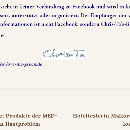
steht in keiner Verbindung zu Facebook und wird in k
ert, unterstützt oder organisiert. Der Empfänger der
Informationen ist nicht Facebook, sondern Chris-Ta´s-B
le
by love-me-green.de
ion
r: Produkte der MED-
Hoteltesterin Mallorc
ein Hautproblem
lo