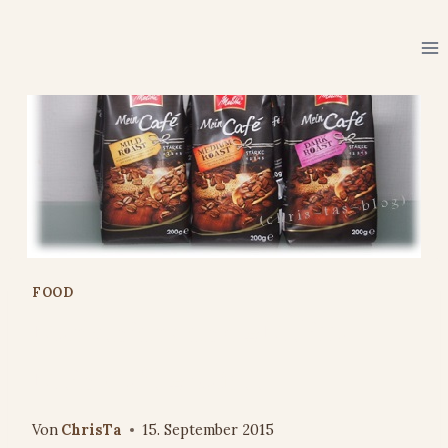
Zum
Inhalt
springen
FOOD
Markenjury und #Melitta
Mein Café #Kaffee
Von
ChrisTa
15. September 2015