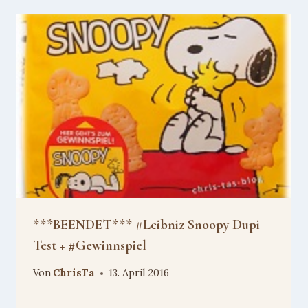
***BEENDET*** #Leibniz Snoopy Dupi
Test + #Gewinnspiel
Von
ChrisTa
13. April 2016