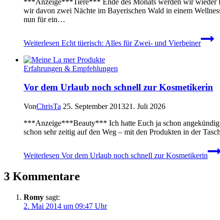
***Anzeige***Tiere*** Ende des Monats werden wir wieder f
wir davon zwei Nächte im Bayerischen Wald in einem Wellness
nun für ein…
Weiterlesen
Echt tiierisch: Alles für Zwei- und Vierbeiner
Erfahrungen & Empfehlungen
Vor dem Urlaub noch schnell zur Kosmetikerin
Von
ChrisTa
25. September 2013
21. Juli 2026
***Anzeige***Beauty*** Ich hatte Euch ja schon angekündigt,
schon sehr zeitig auf den Weg – mit den Produkten in der Tasch
Weiterlesen
Vor dem Urlaub noch schnell zur Kosmetikerin
3 Kommentare
Romy
sagt:
2. Mai 2014 um 09:47 Uhr