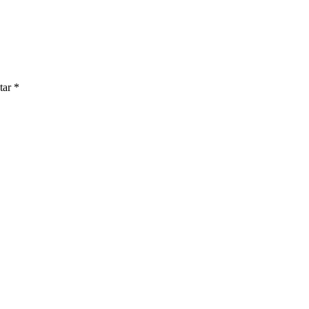
tar
*