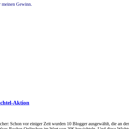
ür meinen Gewinn.
ichtel-Aktion
her: Schon vor einiger Zeit wurden 10 Blogger ausgewählt, die an de
Yves Rocher-Onlinshop im Wert von 30€ bewichteln. Und diese Wichtel