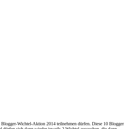
r Blogger-Wichtel-Aktion 2014 teilnehmen dürfen. Diese 10 Blogger
 dürfen sich dann wieder jeweils 2 Wichtel aussuchen, die dann…