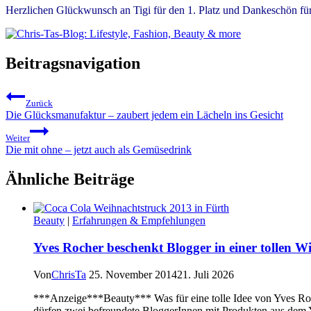
Herzlichen Glückwunsch an Tigi für den 1. Platz und Dankeschön f
Beitragsnavigation
Zurück
Die Glücksmanufaktur – zaubert jedem ein Lächeln ins Gesicht
Weiter
Die mit ohne – jetzt auch als Gemüsedrink
Ähnliche Beiträge
Beauty
|
Erfahrungen & Empfehlungen
Yves Rocher beschenkt Blogger in einer tollen W
Von
ChrisTa
25. November 2014
21. Juli 2026
***Anzeige***Beauty*** Was für eine tolle Idee von Yves Roc
dürfen zwei befreundete BloggerInnen mit Produkten aus dem 