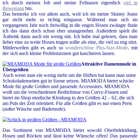
ich durch meinen Job und meine Fellnasen eigentlich
viel in
Bewegung
bin.
Das bemerke ich vor allem auch, weil ich im meine Skinny Jeans
gar nicht mehr so richtig reinpasse. Während man sich im
vergangenen Jahr noch freiwillig in die engen Hosen zwängte finde
ich das dann doch schon eher unangenehm. Außerdem spielt die
Ästhetik dann auch ein wenig mit. Ich habe mal gelesen, dass man
lieber eine zu weite Hosen tragen sollte als eine, die viel zu eng sitzt.
Mittlerweilen gibt es auch so
wunderschöne Plus-Size-Mode
, mit
der sich auch kleine Problemzonen gut kaschieren lassen.
Attraktive Damenmode in
Übergrößen
Auch wenn man ein wenig mehr um die Hüften hat kann man seine
Schokoladenseiten gut in Szene setzen. MIAMODA bietet schicke
Mode für große Größen und passende Accessoires. MIAMODA
weiß um die verschiedenen Bedürfnisse von Curvy-Frauen und
bietet im Shop modische Kleidung in den Größen 42 – 62, die sich
am Puls der Zeit orientiert. Für alle Größen gibt es nur einen Preis
(außer Wäsche und Bademode).
Das Sortiment von MIAMODA bietet sowohl Oberbekleidung,
Hosen und Röcken und lässt keine Wünsche offen! Das passende