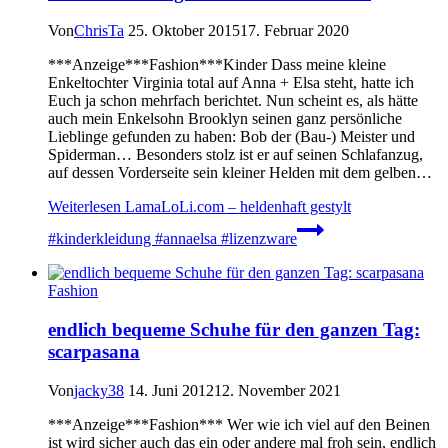
Von
ChrisTa
25. Oktober 2015
17. Februar 2020
***Anzeige***Fashion***Kinder Dass meine kleine
Enkeltochter Virginia total auf Anna + Elsa steht, hatte ich
Euch ja schon mehrfach berichtet. Nun scheint es, als hätte
auch mein Enkelsohn Brooklyn seinen ganz persönliche
Lieblinge gefunden zu haben: Bob der (Bau-) Meister und
Spiderman… Besonders stolz ist er auf seinen Schlafanzug,
auf dessen Vorderseite sein kleiner Helden mit dem gelben…
Weiterlesen
LamaLoLi.com – heldenhaft gestylt
#kinderkleidung #annaelsa #lizenzware
Fashion
endlich bequeme Schuhe für den ganzen Tag:
scarpasana
Von
jacky38
14. Juni 2012
12. November 2021
***Anzeige***Fashion*** Wer wie ich viel auf den Beinen
ist wird sicher auch das ein oder andere mal froh sein, endlich