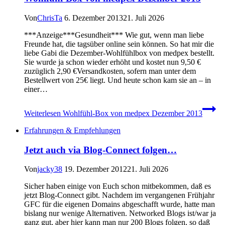
Von
ChrisTa
6. Dezember 2013
21. Juli 2026
***Anzeige***Gesundheit*** Wie gut, wenn man liebe
Freunde hat, die tagsüber online sein können. So hat mir die
liebe Gabi die Dezember-Wohlfühlbox von medpex bestellt.
Sie wurde ja schon wieder erhöht und kostet nun 9,50 €
zuzüglich 2,90 €Versandkosten, sofern man unter dem
Bestellwert von 25€ liegt. Und heute schon kam sie an – in
einer…
Weiterlesen
Wohlfühl-Box von medpex Dezember 2013
Erfahrungen & Empfehlungen
Jetzt auch via Blog-Connect folgen…
Von
jacky38
19. Dezember 2012
21. Juli 2026
Sicher haben einige von Euch schon mitbekommen, daß es
jetzt Blog-Connect gibt. Nachdem im vergangenen Frühjahr
GFC für die eigenen Domains abgeschafft wurde, hatte man
bislang nur wenige Alternativen. Networked Blogs ist/war ja
ganz gut, aber hier kann man nur 200 Blogs folgen, so daß