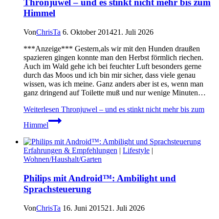
Thronjuwel – und es stinkt nicht mehr bis zum
Himmel
Von
ChrisTa
6. Oktober 2014
21. Juli 2026
***Anzeige*** Gestern,als wir mit den Hunden draußen
spazieren gingen konnte man den Herbst förmlich riechen.
Auch im Wald gehe ich bei feuchter Luft besonders gerne
durch das Moos und ich bin mir sicher, dass viele genau
wissen, was ich meine. Ganz anders aber ist es, wenn man
ganz dringend auf Toilette muß und nur wenige Minuten…
Weiterlesen
Thronjuwel – und es stinkt nicht mehr bis zum
Himmel
Erfahrungen & Empfehlungen
|
Lifestyle
|
Wohnen/Haushalt/Garten
Philips mit Android™: Ambilight und
Sprachsteuerung
Von
ChrisTa
16. Juni 2015
21. Juli 2026