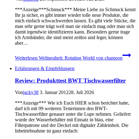
***Anzeige***Schmuck*** Meine Liebe zu Schmuck kennt
Ihr ja sicher, es gibt immer wieder tolle neue Produkte, die
mich einfach schwachwerden lassen. Es gibt viele Stücke, die
man sehr gerne trägt weil man sie einfach mag oder man sich
damit irgendwie identifizieren kann. Besonders gerne trage
ich Armbänder, die sind meist zeitlos und leger, können
aber…
Weiterlesen
Weltneuheit: Rotating World von chamoon
Erfahrungen & Empfehlungen
Review: Produkttest BWT Tischwasserfilter
Von
jacky38
3. Januar 2012
28. Juli 2026
***Anzeige*** Wie ich Euch HIER schon berichtet hatte,
darf ich mit 99 weiteren Testerinnen den BWT-
Tischwasserfilter genauer unter die Lupe nehmen. Geliefert
wurde der Wasserbehälter mit Einsatz in blau, eine
Filterpatrone und der Deckel mit digitaler Zähleinheit. Die
Inbetriebnahme ist ganz einfach: