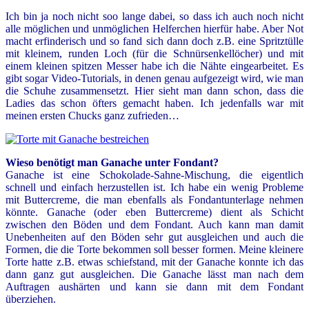
Ich bin ja noch nicht soo lange dabei, so dass ich auch noch nicht
alle möglichen und unmöglichen Helferchen hierfür habe. Aber Not
macht erfinderisch und so fand sich dann doch z.B. eine Spritztülle
mit kleinem, runden Loch (für die Schnürsenkellöcher) und mit
einem kleinen spitzen Messer habe ich die Nähte eingearbeitet. Es
gibt sogar Video-Tutorials, in denen genau aufgezeigt wird, wie man
die Schuhe zusammensetzt. Hier sieht man dann schon, dass die
Ladies das schon öfters gemacht haben. Ich jedenfalls war mit
meinen ersten Chucks ganz zufrieden…
Wieso benötigt man Ganache unter Fondant?
Ganache ist eine Schokolade-Sahne-Mischung, die eigentlich
schnell und einfach herzustellen ist. Ich habe ein wenig Probleme
mit Buttercreme, die man ebenfalls als Fondantunterlage nehmen
könnte. Ganache (oder eben Buttercreme) dient als Schicht
zwischen den Böden und dem Fondant. Auch kann man damit
Unebenheiten auf den Böden sehr gut ausgleichen und auch die
Formen, die die Torte bekommen soll besser formen. Meine kleinere
Torte hatte z.B. etwas schiefstand, mit der Ganache konnte ich das
dann ganz gut ausgleichen. Die Ganache lässt man nach dem
Auftragen aushärten und kann sie dann mit dem Fondant
überziehen.