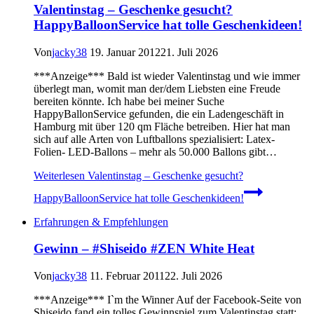
Valentinstag – Geschenke gesucht?
HappyBalloonService hat tolle Geschenkideen!
Von
jacky38
19. Januar 2012
21. Juli 2026
***Anzeige*** Bald ist wieder Valentinstag und wie immer
überlegt man, womit man der/dem Liebsten eine Freude
bereiten könnte. Ich habe bei meiner Suche
HappyBallonService gefunden, die ein Ladengeschäft in
Hamburg mit über 120 qm Fläche betreiben. Hier hat man
sich auf alle Arten von Luftballons spezialisiert: Latex-
Folien- LED-Ballons – mehr als 50.000 Ballons gibt…
Weiterlesen
Valentinstag – Geschenke gesucht?
HappyBalloonService hat tolle Geschenkideen!
Erfahrungen & Empfehlungen
Gewinn – #Shiseido #ZEN White Heat
Von
jacky38
11. Februar 2011
22. Juli 2026
***Anzeige*** I`m the Winner Auf der Facebook-Seite von
Shiseido fand ein tolles Gewinnspiel zum Valentinstag statt: