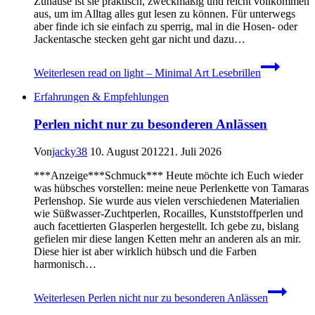
Zuhause ist sie praktisch, zweckmäßig und reicht vollkommen
aus, um im Alltag alles gut lesen zu können. Für unterwegs
aber finde ich sie einfach zu sperrig, mal in die Hosen- oder
Jackentasche stecken geht gar nicht und dazu…
Weiterlesen
read on light – Minimal Art Lesebrillen
Erfahrungen & Empfehlungen
Perlen nicht nur zu besonderen Anlässen
Von
jacky38
10. August 2012
21. Juli 2026
***Anzeige***Schmuck*** Heute möchte ich Euch wieder
was hübsches vorstellen: meine neue Perlenkette von Tamaras
Perlenshop. Sie wurde aus vielen verschiedenen Materialien
wie Süßwasser-Zuchtperlen, Rocailles, Kunststoffperlen und
auch facettierten Glasperlen hergestellt. Ich gebe zu, bislang
gefielen mir diese langen Ketten mehr an anderen als an mir.
Diese hier ist aber wirklich hübsch und die Farben
harmonisch…
Weiterlesen
Perlen nicht nur zu besonderen Anlässen