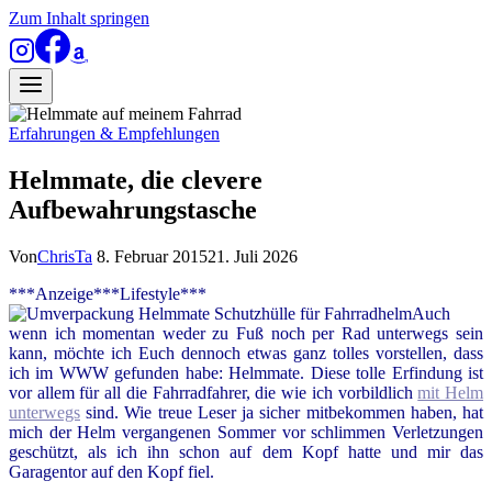
Zum Inhalt springen
Erfahrungen & Empfehlungen
Helmmate, die clevere
Aufbewahrungstasche
Von
ChrisTa
8. Februar 2015
21. Juli 2026
***Anzeige***Lifestyle***
Auch
wenn ich momentan weder zu Fuß noch per Rad unterwegs sein
kann, möchte ich Euch dennoch etwas ganz tolles vorstellen, dass
ich im WWW gefunden habe: Helmmate.
Diese tolle Erfindung ist
vor allem für all die Fahrradfahrer, die wie ich vorbildlich
mit Helm
unterwegs
sind. Wie treue Leser ja sicher mitbekommen haben, hat
mich der Helm vergangenen Sommer vor schlimmen Verletzungen
geschützt, als ich ihn schon auf dem Kopf hatte und mir das
Garagentor auf den Kopf fiel.