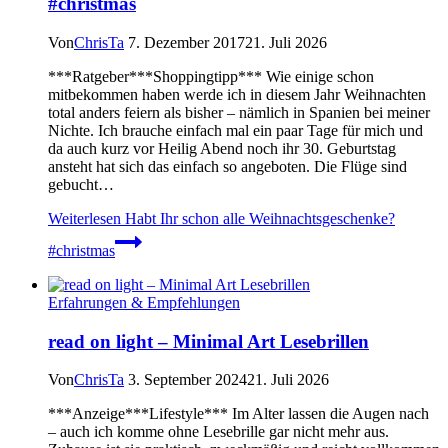
#christmas
Von
ChrisTa
7. Dezember 2017
21. Juli 2026
***Ratgeber***Shoppingtipp*** Wie einige schon
mitbekommen haben werde ich in diesem Jahr Weihnachten
total anders feiern als bisher – nämlich in Spanien bei meiner
Nichte. Ich brauche einfach mal ein paar Tage für mich und
da auch kurz vor Heilig Abend noch ihr 30. Geburtstag
ansteht hat sich das einfach so angeboten. Die Flüge sind
gebucht…
Weiterlesen
Habt Ihr schon alle Weihnachtsgeschenke?
#christmas
Erfahrungen & Empfehlungen
read on light – Minimal Art Lesebrillen
Von
ChrisTa
3. September 2024
21. Juli 2026
***Anzeige***Lifestyle*** Im Alter lassen die Augen nach
– auch ich komme ohne Lesebrille gar nicht mehr aus.